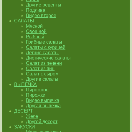
Другие рецепты
Подлива
Видео второе
САЛАТЫ
Мясной
Овощной
Рыбный
Грибные салаты
Салаты с курицей
Летние салаты
Диетические салаты
Салат из печени
Салат из яиц
Салат с сыром
Другие салаты
ВЫПЕЧКА
Пирожное
Пирожки
Видео выпечка
Другая выпечка
ДЕСЕРТ
Желе
Другой десерт
ЗАКУСКИ