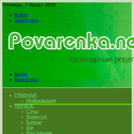
Пятница , 7 Август 2026
Войти
Switch skin
Меню
Switch skin
ГЛАВНАЯ
Информация
ПЕРВОЕ
Супы
Крем-суп
Борщи
Щи
Рассольник