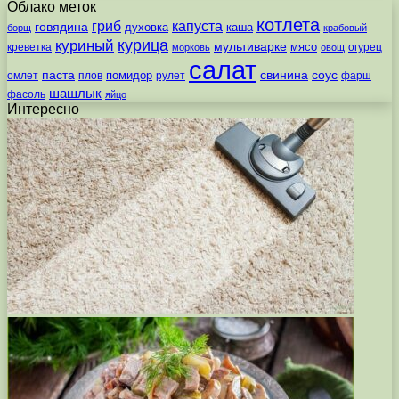
Облако меток
котлета
гриб
капуста
говядина
духовка
каша
борщ
крабовый
курица
куриный
мультиварке
мясо
креветка
огурец
морковь
овощ
салат
паста
свинина
соус
помидор
омлет
плов
рулет
фарш
шашлык
фасоль
яйцо
Интересно