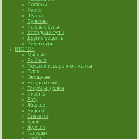
Солянки
Харчо
Шурпа
Бульоны
Рыбные супы
Холодные супы
Другие рецепты
Видео супы
ВТОРОЕ
Мясные
Рыбные
Пельмени, вареники, манты
Плов
Овощные
Блюда из яиц
Голубцы, долма
Ризотто
Рагу
Жаркое
Рулеты
Спагетти
Каши
Жульен
Галушки
Карри