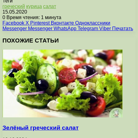
Теги
греческий
курица
салат
15.05.2020
0
Время чтения: 1 минута
Facebook
X
Pinterest
Вконтакте
Одноклассники
Messenger
Messenger
WhatsApp
Telegram
Viber
Печатать
ПОХОЖИЕ СТАТЬИ
Зелёный греческий салат