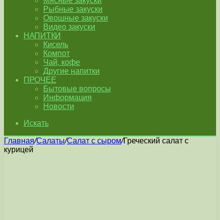
Мясные закуски
Рыбные закуски
Овощные закуски
Видео закуски
НАПИТКИ
Кисель
Компот
Чай, кофе
Другие напитки
ПРОЧЕЕ
Бытовые вопросы
Информация
Новости
Искать
Главная
/
Салаты
/
Салат с сыром
/
Греческий салат с
курицей