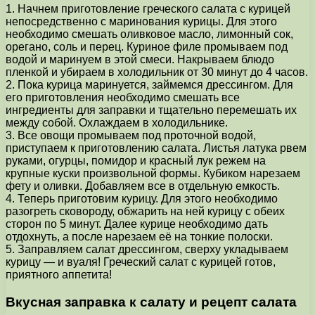
1. Начнем приготовление греческого салата с курицей
непосредственно с маринования курицы. Для этого
необходимо смешать оливковое масло, лимонный сок,
орегано, соль и перец. Куриное филе промываем под
водой и маринуем в этой смеси. Накрываем блюдо
пленкой и убираем в холодильник от 30 минут до 4 часов.
2. Пока курица маринуется, займемся дрессингом. Для
его приготовления необходимо смешать все
ингредиенты для заправки и тщательно перемешать их
между собой. Охлаждаем в холодильнике.
3. Все овощи промываем под проточной водой,
приступаем к приготовлению салата. Листья латука рвем
руками, огурцы, помидор и красный лук режем на
крупные куски произвольной формы. Кубиком нарезаем
фету и оливки. Добавляем все в отдельную емкость.
4. Теперь приготовим курицу. Для этого необходимо
разогреть сковороду, обжарить на ней курицу с обеих
сторон по 5 минут. Далее курице необходимо дать
отдохнуть, а после нарезаем её на тонкие полоски.
5. Заправляем салат дрессингом, сверху укладываем
курицу — и вуаля! Греческий салат с курицей готов,
приятного аппетита!
Вкусная заправка к салату и рецепт салата