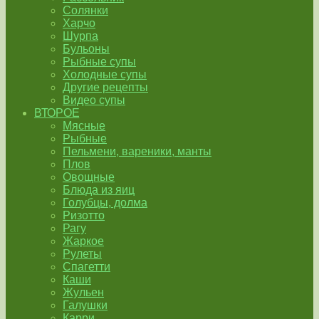
Солянки
Харчо
Шурпа
Бульоны
Рыбные супы
Холодные супы
Другие рецепты
Видео супы
ВТОРОЕ
Мясные
Рыбные
Пельмени, вареники, манты
Плов
Овощные
Блюда из яиц
Голубцы, долма
Ризотто
Рагу
Жаркое
Рулеты
Спагетти
Каши
Жульен
Галушки
Карри