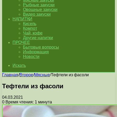
Мясные закуски
Рыбные закуски
Овощные закуски
Видео закуски
НАПИТКИ
Кисель
Компот
Чай, кофе
Другие напитки
ПРОЧЕЕ
Бытовые вопросы
Информация
Новости
Искать
Главная
/
Второе
/
Мясные
/
Тефтели из фасоли
Тефтели из фасоли
04.03.2021
0
Время чтения: 1 минута