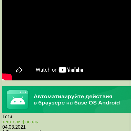
Теги
тефтели
фасоль
04.03.2021