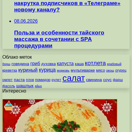
накрутка подписчиков в «Телеграме»
новому каналу?
08.06.2026
Польза и особенности тайского
массажа в сочетании с SPA
процедурами
Облако меток
котлета
гриб
капуста
говядина
духовка
каша
борщ
крабовый
курица
куриный
мультиварке
мясо
креветка
огурец
морковь
овощ
салат
паста
свинина
соус
помидор
омлет
плов
рулет
фарш
шашлык
фасоль
яйцо
Интересно