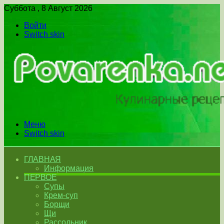
Суббота , 8 Август 2026
Войти
Switch skin
Меню
Switch skin
ГЛАВНАЯ
Информация
ПЕРВОЕ
Супы
Крем-суп
Борщи
Щи
Рассольник