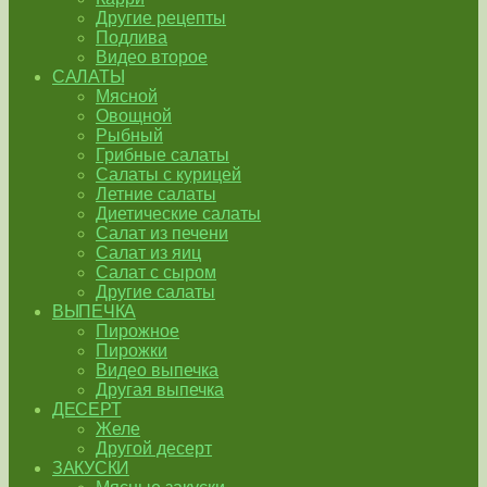
Другие рецепты
Подлива
Видео второе
САЛАТЫ
Мясной
Овощной
Рыбный
Грибные салаты
Салаты с курицей
Летние салаты
Диетические салаты
Салат из печени
Салат из яиц
Салат с сыром
Другие салаты
ВЫПЕЧКА
Пирожное
Пирожки
Видео выпечка
Другая выпечка
ДЕСЕРТ
Желе
Другой десерт
ЗАКУСКИ