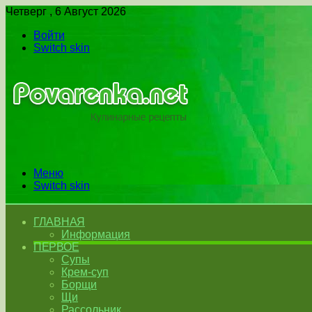
Четверг , 6 Август 2026
Войти
Switch skin
Меню
Switch skin
ГЛАВНАЯ
Информация
ПЕРВОЕ
Супы
Крем-суп
Борщи
Щи
Рассольник