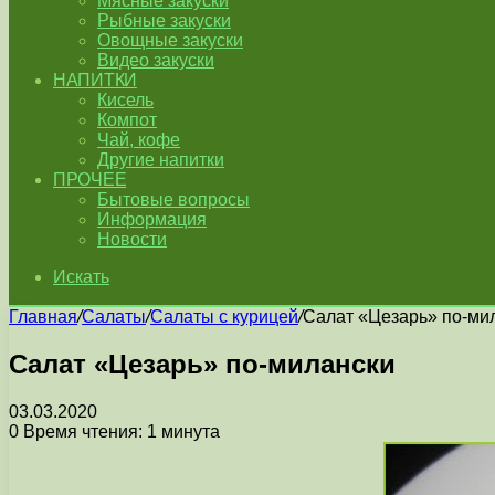
Мясные закуски
Рыбные закуски
Овощные закуски
Видео закуски
НАПИТКИ
Кисель
Компот
Чай, кофе
Другие напитки
ПРОЧЕЕ
Бытовые вопросы
Информация
Новости
Искать
Главная
/
Салаты
/
Салаты с курицей
/
Салат «Цезарь» по-ми
Салат «Цезарь» по-милански
03.03.2020
0
Время чтения: 1 минута