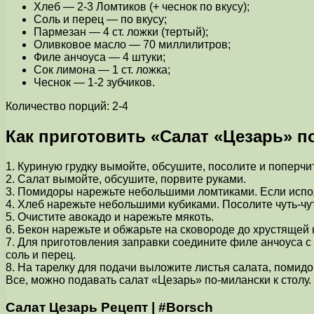
Хлеб — 2-3 Ломтиков (+ чеснок по вкусу);
Соль и перец — по вкусу;
Пармезан — 4 ст. ложки (тертый);
Оливковое масло — 70 миллилитров;
Филе анчоуса — 4 штуки;
Сок лимона — 1 ст. ложка;
Чеснок — 1-2 зубчиков.
Количество порций: 2-4
Как приготовить «Салат «Цезарь» п
1. Куриную грудку вымойте, обсушите, посолите и поперчит
2. Салат вымойте, обсушите, порвите руками.
3. Помидоры нарежьте небольшими ломтиками. Если испол
4. Хлеб нарежьте небольшими кубиками. Посолите чуть-чу
5. Очистите авокадо и нарежьте мякоть.
6. Бекон нарежьте и обжарьте на сковороде до хрустящей 
7. Для приготовления заправки соедините филе анчоуса с
соль и перец.
8. На тарелку для подачи выложите листья салата, помид
Все, можно подавать салат «Цезарь» по-милански к столу.
Салат Цезарь Рецепт | #Borsch