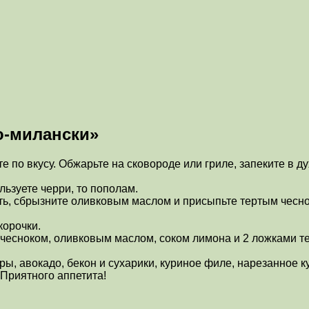
о-милански»
е по вкусу. Обжарьте на сковороде или гриле, запеките в д
ьзуете черри, то пополам.
ть, сбрызните оливковым маслом и присыпьте тертым чесно
корочки.
 чесноком, оливковым маслом, соком лимона и 2 ложками т
оры, авокадо, бекон и сухарики, куриное филе, нарезанное
 Приятного аппетита!