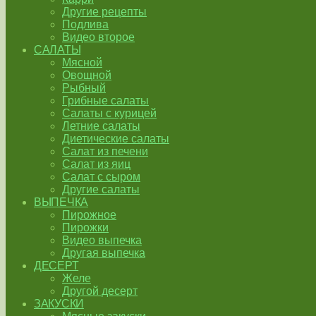
Другие рецепты
Подлива
Видео второе
САЛАТЫ
Мясной
Овощной
Рыбный
Грибные салаты
Салаты с курицей
Летние салаты
Диетические салаты
Салат из печени
Салат из яиц
Салат с сыром
Другие салаты
ВЫПЕЧКА
Пирожное
Пирожки
Видео выпечка
Другая выпечка
ДЕСЕРТ
Желе
Другой десерт
ЗАКУСКИ