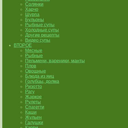
Солянки
Харчо
Шурпа
Бульоны
Рыбные супы
Холодные супы
Другие рецепты
Видео супы
ВТОРОЕ
Мясные
Рыбные
Пельмени, вареники, манты
Плов
Овощные
Блюда из яиц
Голубцы, долма
Ризотто
Рагу
Жаркое
Рулеты
Спагетти
Каши
Жульен
Галушки
Карри