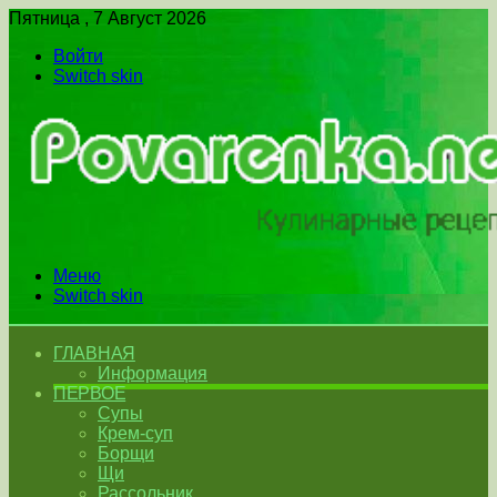
Пятница , 7 Август 2026
Войти
Switch skin
Меню
Switch skin
ГЛАВНАЯ
Информация
ПЕРВОЕ
Супы
Крем-суп
Борщи
Щи
Рассольник