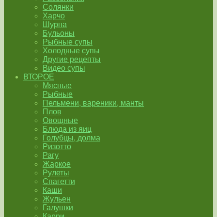
Солянки
Харчо
Шурпа
Бульоны
Рыбные супы
Холодные супы
Другие рецепты
Видео супы
ВТОРОЕ
Мясные
Рыбные
Пельмени, вареники, манты
Плов
Овощные
Блюда из яиц
Голубцы, долма
Ризотто
Рагу
Жаркое
Рулеты
Спагетти
Каши
Жульен
Галушки
Карри