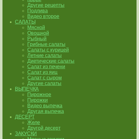
Другие рецепты
Подлива
Видео второе
САЛАТЫ
Мясной
Овощной
Рыбный
Грибные салаты
Салаты с курицей
Летние салаты
Диетические салаты
Салат из печени
Салат из яиц
Салат с сыром
Другие салаты
ВЫПЕЧКА
Пирожное
Пирожки
Видео выпечка
Другая выпечка
ДЕСЕРТ
Желе
Другой десерт
ЗАКУСКИ