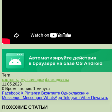
Теги
картошка
мультиварке
фрикаделька
11.05.2023
0
Время чтения: 1 минута
Facebook
X
Pinterest
Вконтакте
Одноклассники
Messenger
Messenger
WhatsApp
Telegram
Viber
Печатать
ПОХОЖИЕ СТАТЬИ