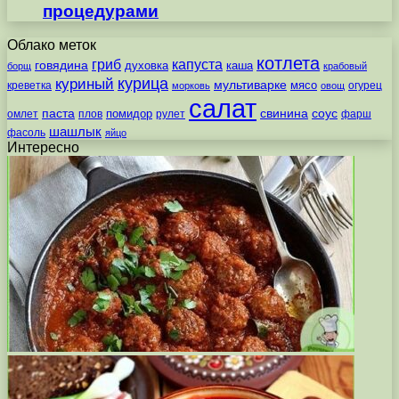
процедурами
Облако меток
котлета
гриб
капуста
говядина
духовка
каша
борщ
крабовый
курица
куриный
мультиварке
мясо
креветка
огурец
морковь
овощ
салат
паста
свинина
соус
помидор
омлет
плов
рулет
фарш
шашлык
фасоль
яйцо
Интересно