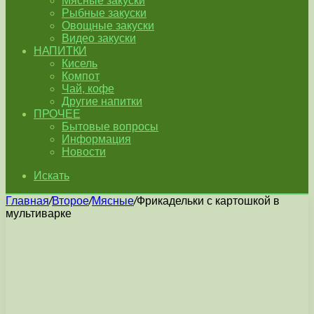
Мясные закуски
Рыбные закуски
Овощные закуски
Видео закуски
НАПИТКИ
Кисель
Компот
Чай, кофе
Другие напитки
ПРОЧЕЕ
Бытовые вопросы
Информация
Новости
Искать
Главная
/
Второе
/
Мясные
/
Фрикадельки с картошкой в
мультиварке