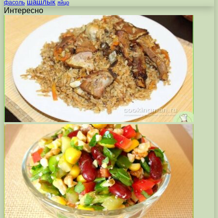
шашлык
фасоль
яйцо
Интересно