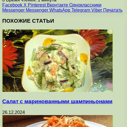
Facebook
X
Pinterest
Вконтакте
Одноклассники
Messenger
Messenger
WhatsApp
Telegram
Viber
Печатать
ПОХОЖИЕ СТАТЬИ
Салат с маринованными шампиньонами
26.12.2024