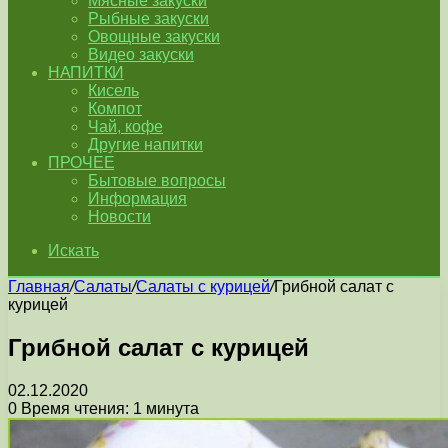
Мясные закуски
Рыбные закуски
Овощные закуски
Видео закуски
НАПИТКИ
Кисель
Компот
Чай, кофе
Другие напитки
ПРОЧЕЕ
Бытовые вопросы
Информация
Новости
Искать
Главная
/
Салаты
/
Салаты с курицей
/
Грибной салат с
курицей
Грибной салат с курицей
02.12.2020
0
Время чтения: 1 минута