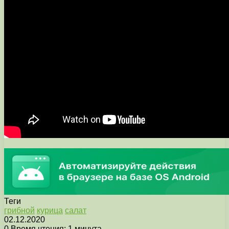
Теги
грибной
курица
салат
02.12.2020
0
Время чтения: 1 минута