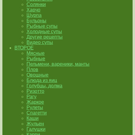
Солянки
Харчо
Шурпа
Бульоны
Рыбные супы
Холодные супы
Другие рецепты
Видео супы
ВТОРОЕ
Мясные
Рыбные
Пельмени, вареники, манты
Плов
Овощные
Блюда из яиц
Голубцы, долма
Ризотто
Рагу
Жаркое
Рулеты
Спагетти
Каши
Жульен
Галушки
Карри