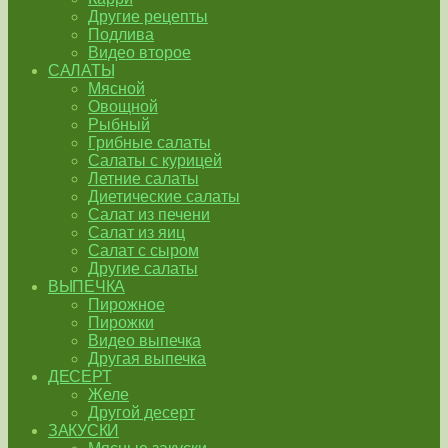
Другие рецепты
Подлива
Видео второе
САЛАТЫ
Мясной
Овощной
Рыбный
Грибные салаты
Салаты с курицей
Летние салаты
Диетические салаты
Салат из печени
Салат из яиц
Салат с сыром
Другие салаты
ВЫПЕЧКА
Пирожное
Пирожки
Видео выпечка
Другая выпечка
ДЕСЕРТ
Желе
Другой десерт
ЗАКУСКИ