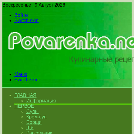
Воскресенье , 9 Август 2026
Войти
Switch skin
Меню
Switch skin
ГЛАВНАЯ
Информация
ПЕРВОЕ
Супы
Крем-суп
Борщи
Щи
Рассольник