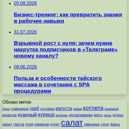
05.08.2026
Бизнес-тренинг: как превратить знания
в рабочие навыки
31.07.2026
Взрывной рост с нуля: зачем нужна
накрутка подписчиков в «Телеграме»
новому каналу?
08.06.2026
Польза и особенности тайского
массажа в сочетании с SPA
процедурами
Облако меток
котлета
гриб
капуста
говядина
духовка
каша
борщ
крабовый
курица
куриный
мультиварке
мясо
креветка
огурец
морковь
овощ
салат
паста
свинина
соус
помидор
омлет
плов
рулет
фарш