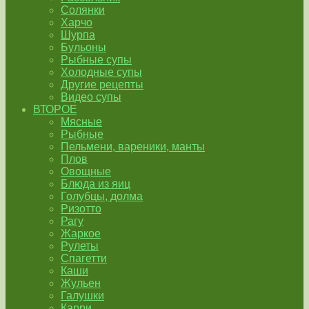
Солянки
Харчо
Шурпа
Бульоны
Рыбные супы
Холодные супы
Другие рецепты
Видео супы
ВТОРОЕ
Мясные
Рыбные
Пельмени, вареники, манты
Плов
Овощные
Блюда из яиц
Голубцы, долма
Ризотто
Рагу
Жаркое
Рулеты
Спагетти
Каши
Жульен
Галушки
Карри