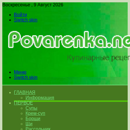
Воскресенье , 9 Август 2026
Войти
Switch skin
Меню
Switch skin
ГЛАВНАЯ
Информация
ПЕРВОЕ
Супы
Крем-суп
Борщи
Щи
Рассольник