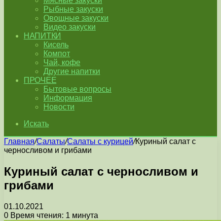
Мясные закуски
Рыбные закуски
Овощные закуски
Видео закуски
НАПИТКИ
Кисель
Компот
Чай, кофе
Другие напитки
ПРОЧЕЕ
Бытовые вопросы
Информация
Новости
Искать
Главная
/
Салаты
/
Салаты с курицей
/
Куриный салат с
черносливом и грибами
Куриный салат с черносливом и
грибами
01.10.2021
0
Время чтения: 1 минута