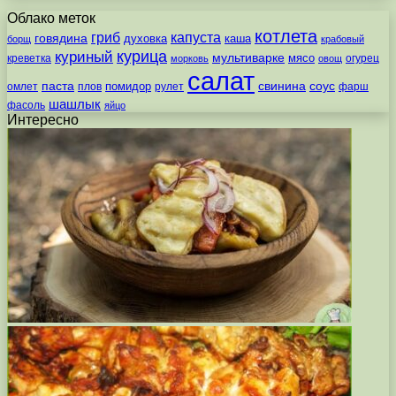
Облако меток
котлета
гриб
капуста
говядина
духовка
каша
борщ
крабовый
курица
куриный
мультиварке
мясо
креветка
огурец
морковь
овощ
салат
паста
свинина
соус
помидор
омлет
плов
рулет
фарш
шашлык
фасоль
яйцо
Интересно