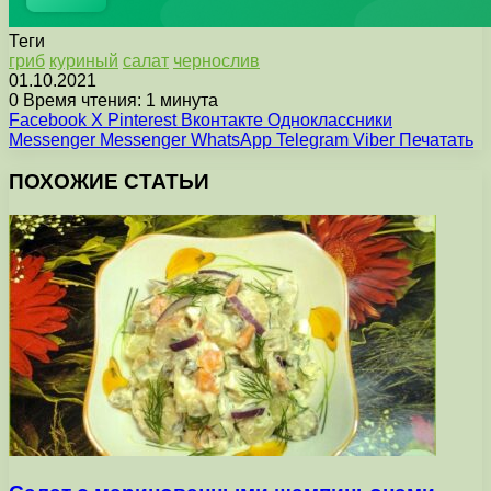
Теги
гриб
куриный
салат
чернослив
01.10.2021
0
Время чтения: 1 минута
Facebook
X
Pinterest
Вконтакте
Одноклассники
Messenger
Messenger
WhatsApp
Telegram
Viber
Печатать
ПОХОЖИЕ СТАТЬИ