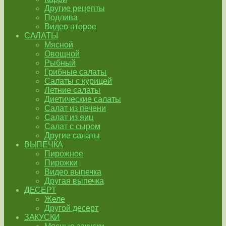
Другие рецепты
Подлива
Видео второе
САЛАТЫ
Мясной
Овощной
Рыбный
Грибные салаты
Салаты с курицей
Летние салаты
Диетические салаты
Салат из печени
Салат из яиц
Салат с сыром
Другие салаты
ВЫПЕЧКА
Пирожное
Пирожки
Видео выпечка
Другая выпечка
ДЕСЕРТ
Желе
Другой десерт
ЗАКУСКИ