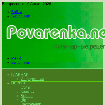
Воскресенье , 9 Август 2026
Войти
Switch skin
Меню
Switch skin
ГЛАВНАЯ
Информация
ПЕРВОЕ
Супы
Крем-суп
Борщи
Щи
Рассольник