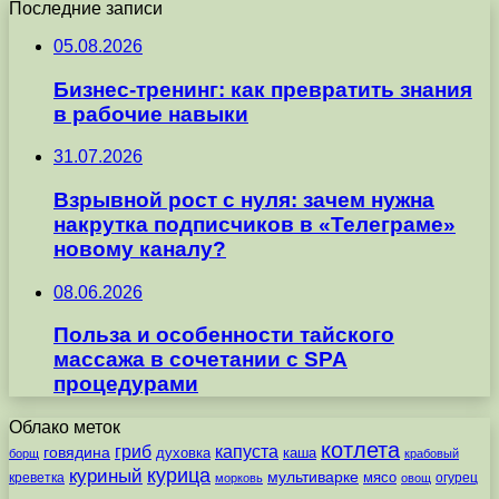
Последние записи
05.08.2026
Бизнес-тренинг: как превратить знания
в рабочие навыки
31.07.2026
Взрывной рост с нуля: зачем нужна
накрутка подписчиков в «Телеграме»
новому каналу?
08.06.2026
Польза и особенности тайского
массажа в сочетании с SPA
процедурами
Облако меток
котлета
гриб
капуста
говядина
духовка
каша
борщ
крабовый
курица
куриный
мультиварке
мясо
креветка
огурец
морковь
овощ