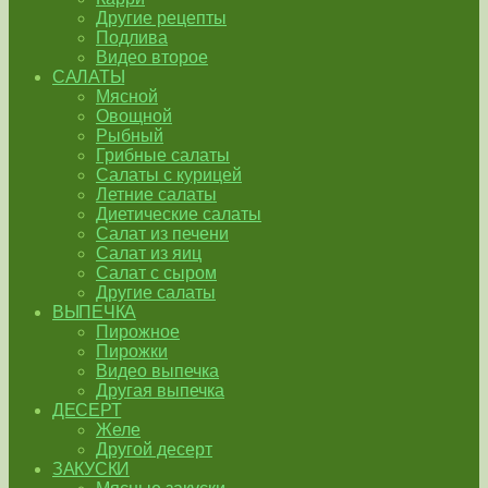
Другие рецепты
Подлива
Видео второе
САЛАТЫ
Мясной
Овощной
Рыбный
Грибные салаты
Салаты с курицей
Летние салаты
Диетические салаты
Салат из печени
Салат из яиц
Салат с сыром
Другие салаты
ВЫПЕЧКА
Пирожное
Пирожки
Видео выпечка
Другая выпечка
ДЕСЕРТ
Желе
Другой десерт
ЗАКУСКИ