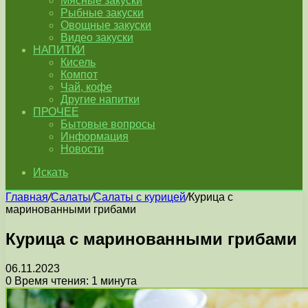
Мясные закуски
Рыбные закуски
Овощные закуски
Видео закуски
НАПИТКИ
Кисель
Компот
Чай, кофе
Другие напитки
ПРОЧЕЕ
Бытовые вопросы
Информация
Новости
Искать
Главная
/
Салаты
/
Салаты с курицей
/
Курица с
маринованными грибами
Курица с маринованными грибами
06.11.2023
0
Время чтения: 1 минута