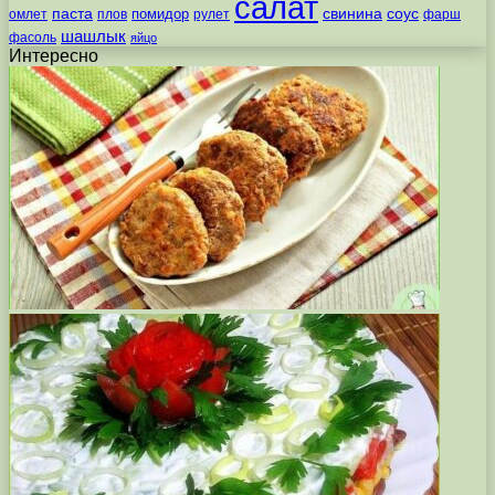
салат
паста
свинина
соус
помидор
омлет
плов
рулет
фарш
шашлык
фасоль
яйцо
Интересно