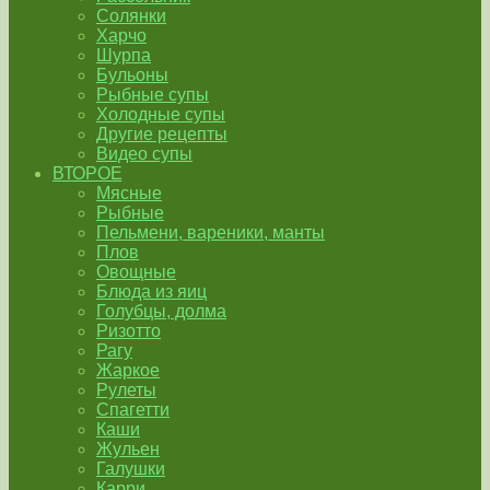
Солянки
Харчо
Шурпа
Бульоны
Рыбные супы
Холодные супы
Другие рецепты
Видео супы
ВТОРОЕ
Мясные
Рыбные
Пельмени, вареники, манты
Плов
Овощные
Блюда из яиц
Голубцы, долма
Ризотто
Рагу
Жаркое
Рулеты
Спагетти
Каши
Жульен
Галушки
Карри