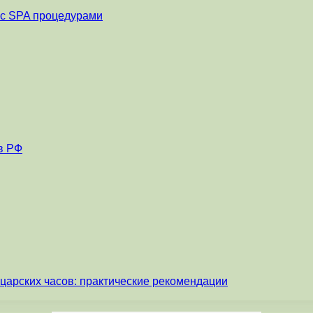
и с SPA процедурами
в РФ
царских часов: практические рекомендации