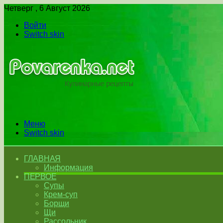
Четверг , 6 Август 2026
Войти
Switch skin
Меню
Switch skin
ГЛАВНАЯ
Информация
ПЕРВОЕ
Супы
Крем-суп
Борщи
Щи
Рассольник