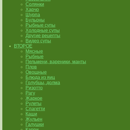
Солянки
Харчо
Шурпа
Бульоны
Рыбные супы
Холодные супы
Другие рецепты
Видео супы
ВТОРОЕ
Мясные
Рыбные
Пельмени, вареники, манты
Плов
Овощные
Блюда из яиц
Голубцы, долма
Ризотто
Рагу
Жаркое
Рулеты
Спагетти
Каши
Жульен
Галушки
Карри