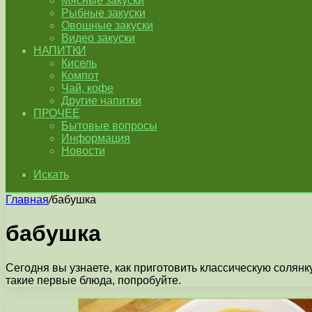
Мясные закуски
Рыбные закуски
Овощные закуски
Видео закуски
НАПИТКИ
Кисель
Компот
Чай, кофе
Другие напитки
ПРОЧЕЕ
Бытовые вопросы
Информация
Новости
Искать
Главная
/
бабушка
бабушка
Сегодня вы узнаете, как приготовить классическую солянку
такие первые блюда, попробуйте.