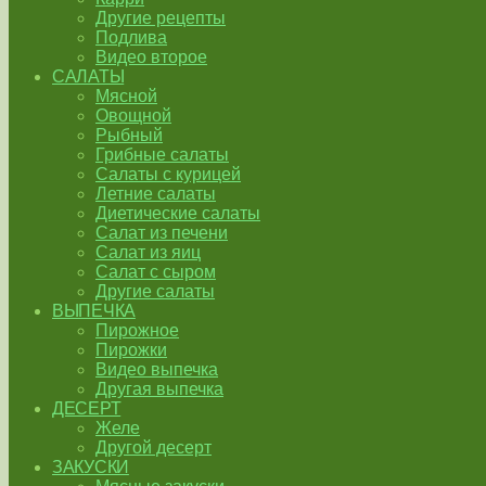
Другие рецепты
Подлива
Видео второе
САЛАТЫ
Мясной
Овощной
Рыбный
Грибные салаты
Салаты с курицей
Летние салаты
Диетические салаты
Салат из печени
Салат из яиц
Салат с сыром
Другие салаты
ВЫПЕЧКА
Пирожное
Пирожки
Видео выпечка
Другая выпечка
ДЕСЕРТ
Желе
Другой десерт
ЗАКУСКИ