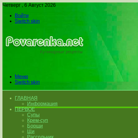
Четверг , 6 Август 2026
Войти
Switch skin
Меню
Switch skin
ГЛАВНАЯ
Информация
ПЕРВОЕ
Супы
Крем-суп
Борщи
Щи
Рассольник