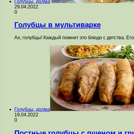
Голубцы, долма
29.04.2022
0
Голубцы в мультиварке
Ах, голубцы! Каждый помнит это блюдо с детства. Ег
Голубцы, долма
19.04.2022
0
Постные голубцы с пшеном и г