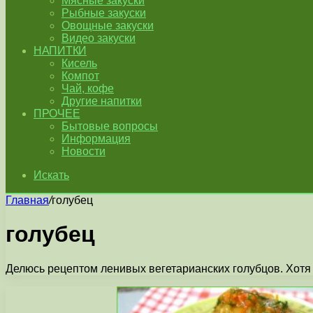
Мясные закуски
Рыбные закуски
Овощные закуски
Видео закуски
НАПИТКИ
Кисель
Компот
Чай, кофе
Другие напитки
ПРОЧЕЕ
Бытовые вопросы
Информация
Новости
Искать
Главная
/
голубец
голубец
Делюсь рецептом ленивых вегетарианских голубцов. Хотя б