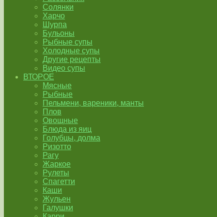
Солянки
Харчо
Шурпа
Бульоны
Рыбные супы
Холодные супы
Другие рецепты
Видео супы
ВТОРОЕ
Мясные
Рыбные
Пельмени, вареники, манты
Плов
Овощные
Блюда из яиц
Голубцы, долма
Ризотто
Рагу
Жаркое
Рулеты
Спагетти
Каши
Жульен
Галушки
Карри