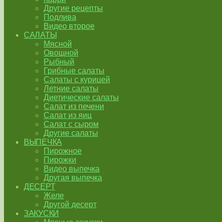
Другие рецепты
Подлива
Видео второе
САЛАТЫ
Мясной
Овощной
Рыбный
Грибные салаты
Салаты с курицей
Летние салаты
Диетические салаты
Салат из печени
Салат из яиц
Салат с сыром
Другие салаты
ВЫПЕЧКА
Пирожное
Пирожки
Видео выпечка
Другая выпечка
ДЕСЕРТ
Желе
Другой десерт
ЗАКУСКИ