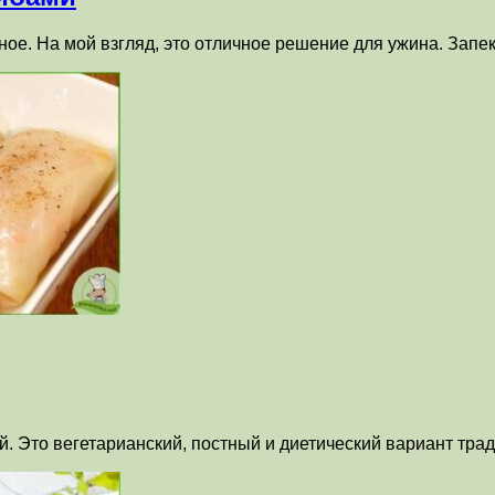
ое. На мой взгляд, это отличное решение для ужина. Запек
ой. Это вегетарианский, постный и диетический вариант тра