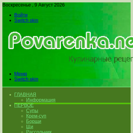
Воскресенье , 9 Август 2026
Войти
Switch skin
Меню
Switch skin
ГЛАВНАЯ
Информация
ПЕРВОЕ
Супы
Крем-суп
Борщи
Щи
Рассольник