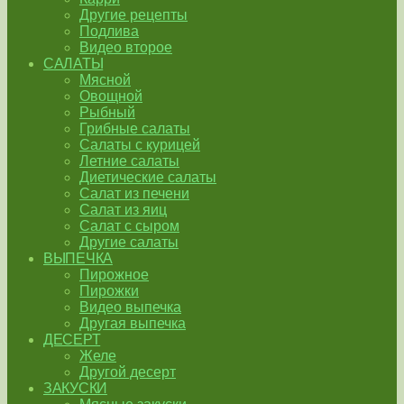
Другие рецепты
Подлива
Видео второе
САЛАТЫ
Мясной
Овощной
Рыбный
Грибные салаты
Салаты с курицей
Летние салаты
Диетические салаты
Салат из печени
Салат из яиц
Салат с сыром
Другие салаты
ВЫПЕЧКА
Пирожное
Пирожки
Видео выпечка
Другая выпечка
ДЕСЕРТ
Желе
Другой десерт
ЗАКУСКИ