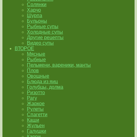
Солянки
Харчо
Шурпа
Бульоны
Рыбные супы
Холодные супы
Другие рецепты
Видео супы
ВТОРОЕ
Мясные
Рыбные
Пельмени, вареники, манты
Плов
Овощные
Блюда из яиц
Голубцы, долма
Ризотто
Рагу
Жаркое
Рулеты
Спагетти
Каши
Жульен
Галушки
Карри