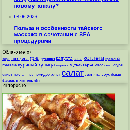
новому каналу?
08.06.2026
Польза и особенности тайского
массажа в сочетании с SPA
процедурами
Облако меток
котлета
гриб
капуста
говядина
духовка
каша
борщ
крабовый
курица
куриный
мультиварке
мясо
креветка
огурец
морковь
овощ
салат
паста
свинина
соус
помидор
омлет
плов
рулет
фарш
шашлык
фасоль
яйцо
Интересно