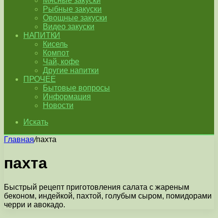
Мясные закуски
Рыбные закуски
Овощные закуски
Видео закуски
НАПИТКИ
Кисель
Компот
Чай, кофе
Другие напитки
ПРОЧЕЕ
Бытовые вопросы
Информация
Новости
Искать
Главная
/
пахта
пахта
Быстрый рецепт приготовления салата с жареным
беконом, индейкой, пахтой, голубым сыром, помидорами
черри и авокадо.