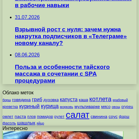
в рабочие навыки
31.07.2026
Взрывной рост с нуля: зачем нужна
накрутка подписчиков в «Телеграме»
новому каналу?
08.06.2026
Польза и особенности тайского
массажа в сочетании с SPA
процедурами
Облако меток
котлета
гриб
капуста
говядина
духовка
каша
борщ
крабовый
курица
куриный
мультиварке
мясо
креветка
огурец
морковь
овощ
салат
паста
свинина
соус
помидор
омлет
плов
рулет
фарш
шашлык
фасоль
яйцо
Интересно