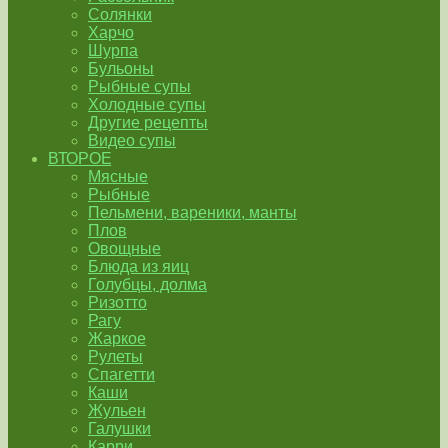
Солянки
Харчо
Шурпа
Бульоны
Рыбные супы
Холодные супы
Другие рецепты
Видео супы
ВТОРОЕ
Мясные
Рыбные
Пельмени, вареники, манты
Плов
Овощные
Блюда из яиц
Голубцы, долма
Ризотто
Рагу
Жаркое
Рулеты
Спагетти
Каши
Жульен
Галушки
Карри