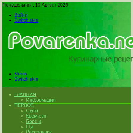
Понедельник , 10 Август 2026
Войти
Switch skin
Меню
Switch skin
ГЛАВНАЯ
Информация
ПЕРВОЕ
Супы
Крем-суп
Борщи
Щи
Рассольник