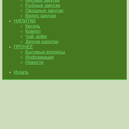
Мясные закуски
Рыбные закуски
Овощные закуски
Видео закуски
НАПИТКИ
Кисель
Компот
Чай, кофе
Другие напитки
ПРОЧЕЕ
Бытовые вопросы
Информация
Новости
Искать