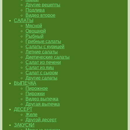
Другие рецепты
Подлива
Видео второе
САЛАТЫ
Мясной
Овощной
Рыбный
Грибные салаты
Салаты с курицей
Летние салаты
Диетические салаты
Салат из печени
Салат из яиц
Салат с сыром
Другие салаты
ВЫПЕЧКА
Пирожное
Пирожки
Видео выпечка
Другая выпечка
ДЕСЕРТ
Желе
Другой десерт
ЗАКУСКИ