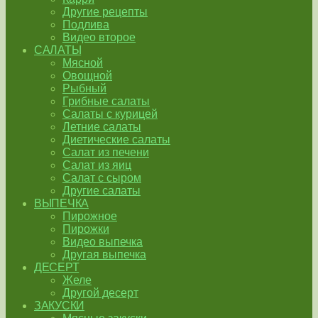
Другие рецепты
Подлива
Видео второе
САЛАТЫ
Мясной
Овощной
Рыбный
Грибные салаты
Салаты с курицей
Летние салаты
Диетические салаты
Салат из печени
Салат из яиц
Салат с сыром
Другие салаты
ВЫПЕЧКА
Пирожное
Пирожки
Видео выпечка
Другая выпечка
ДЕСЕРТ
Желе
Другой десерт
ЗАКУСКИ