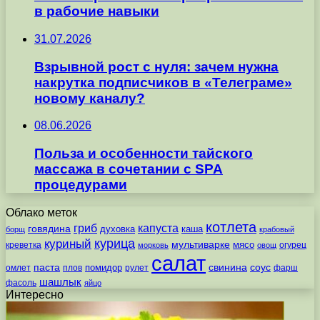
в рабочие навыки
31.07.2026
Взрывной рост с нуля: зачем нужна
накрутка подписчиков в «Телеграме»
новому каналу?
08.06.2026
Польза и особенности тайского
массажа в сочетании с SPA
процедурами
Облако меток
котлета
гриб
капуста
говядина
духовка
каша
борщ
крабовый
курица
куриный
мультиварке
мясо
креветка
огурец
морковь
овощ
салат
паста
свинина
соус
помидор
омлет
плов
рулет
фарш
шашлык
фасоль
яйцо
Интересно