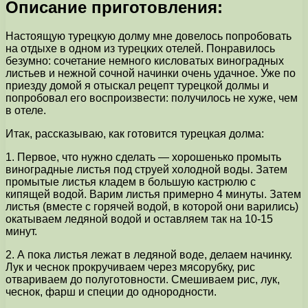
Описание приготовления:
Настоящую турецкую долму мне довелось попробовать
на отдыхе в одном из турецких отелей. Понравилось
безумно: сочетание немного кисловатых виноградных
листьев и нежной сочной начинки очень удачное. Уже по
приезду домой я отыскал рецепт турецкой долмы и
попробовал его воспроизвести: получилось не хуже, чем
в отеле.
Итак, рассказываю, как готовится турецкая долма:
1. Первое, что нужно сделать — хорошенько промыть
виноградные листья под струей холодной воды. Затем
промытые листья кладем в большую кастрюлю с
кипящей водой. Варим листья примерно 4 минуты. Затем
листья (вместе с горячей водой, в которой они варились)
окатываем ледяной водой и оставляем так на 10-15
минут.
2. А пока листья лежат в ледяной воде, делаем начинку.
Лук и чеснок прокручиваем через мясорубку, рис
отвариваем до полуготовности. Смешиваем рис, лук,
чеснок, фарш и специи до однородности.