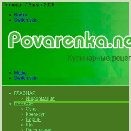
Пятница , 7 Август 2026
Войти
Switch skin
Меню
Switch skin
ГЛАВНАЯ
Информация
ПЕРВОЕ
Супы
Крем-суп
Борщи
Щи
Рассольник