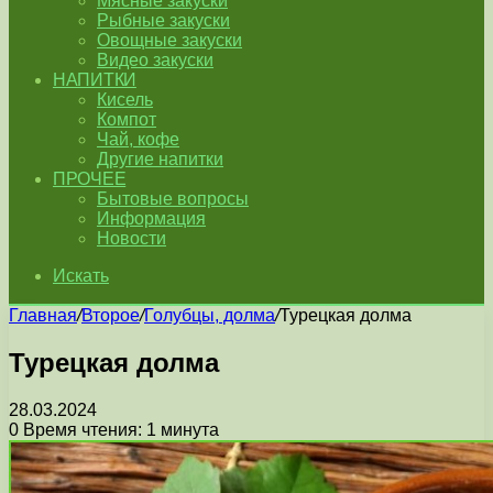
Мясные закуски
Рыбные закуски
Овощные закуски
Видео закуски
НАПИТКИ
Кисель
Компот
Чай, кофе
Другие напитки
ПРОЧЕЕ
Бытовые вопросы
Информация
Новости
Искать
Главная
/
Второе
/
Голубцы, долма
/
Турецкая долма
Турецкая долма
28.03.2024
0
Время чтения: 1 минута