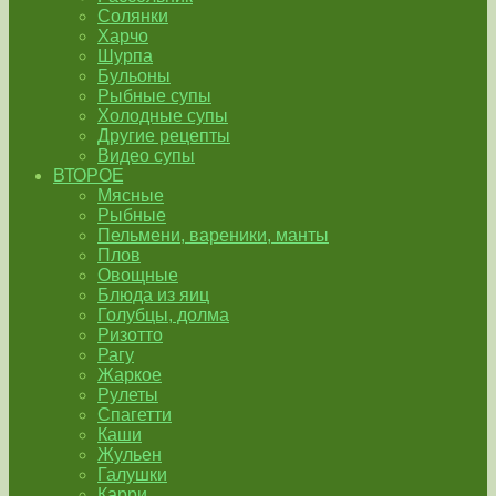
Солянки
Харчо
Шурпа
Бульоны
Рыбные супы
Холодные супы
Другие рецепты
Видео супы
ВТОРОЕ
Мясные
Рыбные
Пельмени, вареники, манты
Плов
Овощные
Блюда из яиц
Голубцы, долма
Ризотто
Рагу
Жаркое
Рулеты
Спагетти
Каши
Жульен
Галушки
Карри