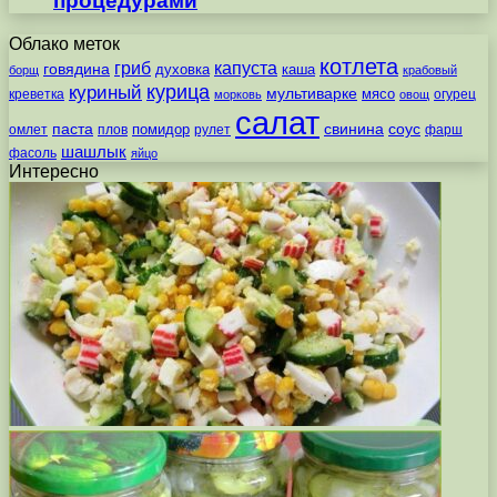
процедурами
Облако меток
котлета
гриб
капуста
говядина
духовка
каша
борщ
крабовый
курица
куриный
мультиварке
мясо
креветка
огурец
морковь
овощ
салат
паста
свинина
соус
помидор
омлет
плов
рулет
фарш
шашлык
фасоль
яйцо
Интересно