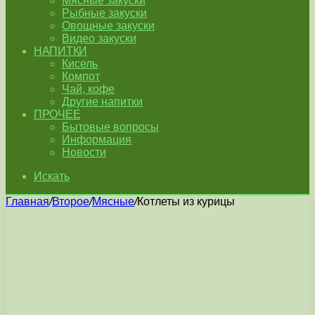
Мясные закуски
Рыбные закуски
Овощные закуски
Видео закуски
НАПИТКИ
Кисель
Компот
Чай, кофе
Другие напитки
ПРОЧЕЕ
Бытовые вопросы
Информация
Новости
Искать
Главная
/
Второе
/
Мясные
/
Котлеты из курицы