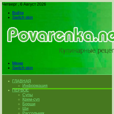
Четверг , 6 Август 2026
Войти
Switch skin
Меню
Switch skin
ГЛАВНАЯ
Информация
ПЕРВОЕ
Супы
Крем-суп
Борщи
Щи
Рассольник