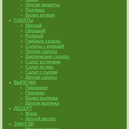
Другие рецепты
Подлива
Видео второе
САЛАТЫ
Мясной
Овощной
Рыбный
Грибные салаты
Салаты с курицей
Летние салаты
Диетические салаты
Салат из печени
Салат из яиц
Салат с сыром
Другие салаты
ВЫПЕЧКА
Пирожное
Пирожки
Видео выпечка
Другая выпечка
ДЕСЕРТ
Желе
Другой десерт
ЗАКУСКИ