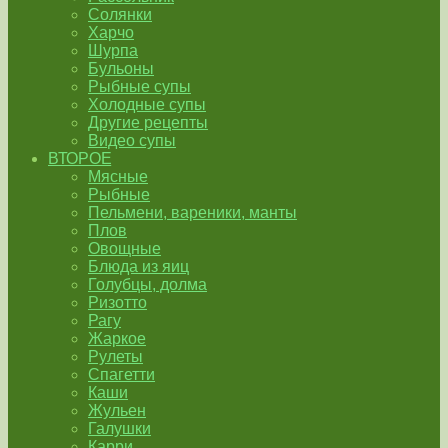
Солянки
Харчо
Шурпа
Бульоны
Рыбные супы
Холодные супы
Другие рецепты
Видео супы
ВТОРОЕ
Мясные
Рыбные
Пельмени, вареники, манты
Плов
Овощные
Блюда из яиц
Голубцы, долма
Ризотто
Рагу
Жаркое
Рулеты
Спагетти
Каши
Жульен
Галушки
Карри