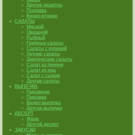
Другие рецепты
Подлива
Видео второе
САЛАТЫ
Мясной
Овощной
Рыбный
Грибные салаты
Салаты с курицей
Летние салаты
Диетические салаты
Салат из печени
Салат из яиц
Салат с сыром
Другие салаты
ВЫПЕЧКА
Пирожное
Пирожки
Видео выпечка
Другая выпечка
ДЕСЕРТ
Желе
Другой десерт
ЗАКУСКИ