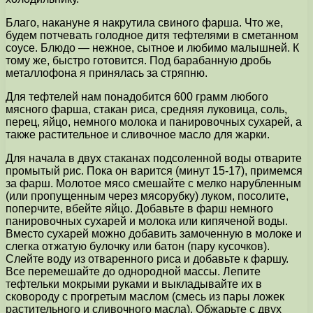
Благо, накануне я накрутила свиного фарша. Что же,
будем потчевать голодное дитя тефтелями в сметанном
соусе. Блюдо — нежное, сытное и любимо малышней. К
тому же, быстро готовится. Под барабанную дробь
металлофона я принялась за стряпню.
Для тефтелей нам понадобится 600 грамм любого
мясного фарша, стакан риса, средняя луковица, соль,
перец, яйцо, немного молока и панировочных сухарей, а
также растительное и сливочное масло для жарки.
Для начала в двух стаканах подсоленной воды отварите
промытый рис. Пока он варится (минут 15-17), примемся
за фарш. Молотое мясо смешайте с мелко нарубленным
(или пропущенным через мясорубку) луком, посолите,
поперчите, вбейте яйцо. Добавьте в фарш немного
панировочных сухарей и молока или кипяченой воды.
Вместо сухарей можно добавить замоченную в молоке и
слегка отжатую булочку или батон (пару кусочков).
Слейте воду из отваренного риса и добавьте к фаршу.
Все перемешайте до однородной массы. Лепите
тефтельки мокрыми руками и выкладывайте их в
сковороду с прогретым маслом (смесь из пары ложек
растительного и сливочного масла). Обжарьте с двух