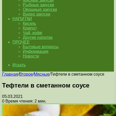
Мясные закуски
Рыбные закуски
Овощные закуски
Видео закуски
НАПИТКИ
Кисель
Компот
Чай, кофе
Другие напитки
ПРОЧЕЕ
Бытовые вопросы
Информация
Новости
Искать
Главная
/
Второе
/
Мясные
/
Тефтели в сметанном соусе
Тефтели в сметанном соусе
05.03.2021
0
Время чтения: 2 мин.