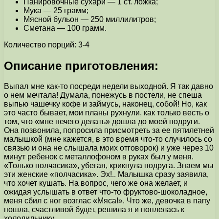
Панировочные сухари — 1 ст. ложка;
Мука — 25 грамм;
Мясной бульон — 250 миллилитров;
Сметана — 100 грамм.
Количество порций: 3-4
Описание приготовления:
Выпал мне как-то посреди недели выходной. Я так давно
о нем мечтала! Думала, понежусь в постели, не спеша
выпью чашечку кофе и займусь, наконец, собой! Но, как
это часто бывает, мои планы рухнули, как только весть о
том, что «мне нечего делать» дошла до моей подруги.
Она позвонила, попросила присмотреть за ее пятилетней
малышкой (мне кажется, в это время что-то случилось со
связью и она не слышала моих отговорок) и уже через 10
минут ребенок с металлофоном в руках был у меня.
«Только полчасика», убегая, крикнула подруга. Знаем мы
эти женские «полчасика». Эх!.. Малышка сразу заявила,
что хочет кушать. На вопрос, чего же она желает, и
ожидая услышать в ответ что-то фруктово-шоколадное,
меня сбил с ног возглас «Мяса!». Что же, девочка в папу
пошла, счастливой будет, решила я и поплелась к
холодильнику.