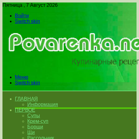
Пятница , 7 Август 2026
Войти
Switch skin
Меню
Switch skin
ГЛАВНАЯ
Информация
ПЕРВОЕ
Супы
Крем-суп
Борщи
Щи
Рассольник