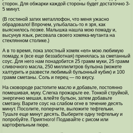
сторон. Для обжарки каждой стороны будет достаточно 3-
5 минут.
(В гостиной затих металлофон, что меня ужасно
обрадовало! Впрочем, улыбалась-то я зря, как
выяснилось позже. Малышка нашла мою помаду и,
высунув язык, рисовала своего хомяка-мутанта на
стеклянном столике.)
А в то время, пока злостный хомяк «ел» мою любимую
помаду, я (все еще беззаботная) принялась за сметанный
соус. Для него нам понадобится 25 грамм муки, 25 грамм
сливочного масла, 250 миллилитров бульона (можете
халтурить и развести любимый бульонный кубик) и 100
грамм сметаны. Соль и перец — по вкусу.
На сковороде растопите масло и добавьте, постоянно
помешивая, муку. Слегка прожарьте ее. Тонкой струйкой,
энергично мешая, влейте бульон, затем добавьте
сметану. Варите соус на слабом огне в течение десять
минут. Посолите, поперчите, выложите тефтельки.
Тушьте еще минут десять. Выберите одну тефтельку и
попробуйте. Приятного! Подавайте с рисом или
картофельным пюре.