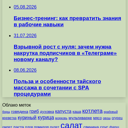
05.08.2026
Бизнес-тренинг: как превратить знания
в рабочие навыки
31.07.2026
Взрывной рост с нуля: зачем нужна
накрутка подписчиков в «Телеграме»
новому каналу?
08.06.2026
Польза и особенности тайского
массажа в сочетании с SPA
процедурами
Облако меток
котлета
гриб
капуста
говядина
духовка
каша
борщ
крабовый
курица
куриный
мультиварке
мясо
креветка
огурец
морковь
овощ
салат
паста
свинина
соус
помидор
омлет
плов
рулет
фарш