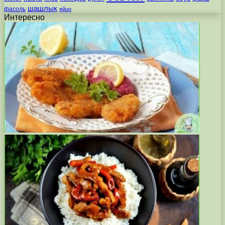
шашлык
фасоль
яйцо
Интересно