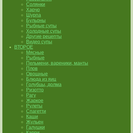
Солянки
Харчо
Шурпа
Бульоны
Рыбные супы
Холодные супы
Другие рецепты
Видео супы
ВТОРОЕ
Мясные
Рыбные
Пельмени, вареники, манты
Плов
Овощные
Блюда из яиц
Голубцы, долма
Ризотто
Рагу
Жаркое
Рулеты
Спагетти
Каши
Жульен
Галушки
Карри