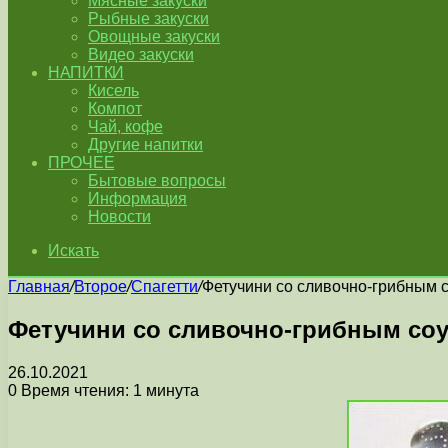
Мясные закуски
Рыбные закуски
Овощные закуски
Видео закуски
НАПИТКИ
Кисель
Компот
Чай, кофе
Другие напитки
ПРОЧЕЕ
Бытовые вопросы
Информация
Новости
Искать
Главная
/
Второе
/
Спагетти
/
Фетучини со сливочно-грибным 
Фетучини со сливочно-грибным со
26.10.2021
0
Время чтения: 1 минута