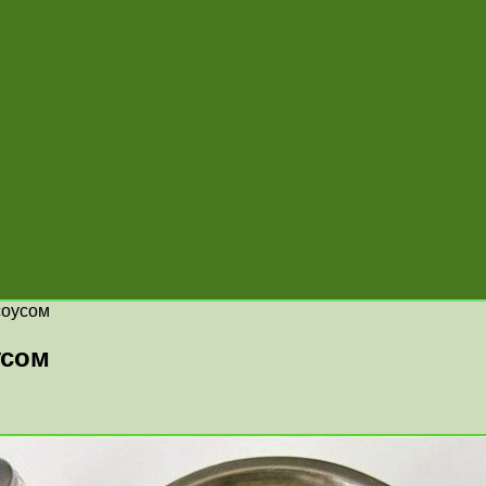
соусом
усом