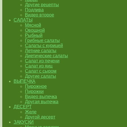
Другие рецепты
Подлива
Видео второе
САЛАТЫ
Мясной
Овощной
Рыбный
Грибные салаты
Салаты с курицей
Летние салаты
Диетические салаты
Салат из печени
Салат из яиц
Салат с сыром
Другие салаты
ВЫПЕЧКА
Пирожное
Пирожки
Видео выпечка
Другая выпечка
ДЕСЕРТ
Желе
Другой десерт
ЗАКУСКИ