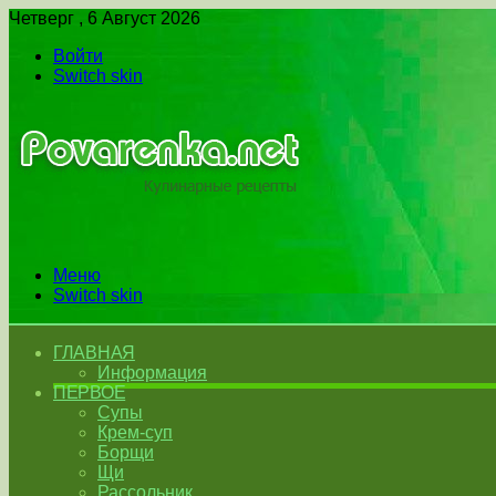
Четверг , 6 Август 2026
Войти
Switch skin
Меню
Switch skin
ГЛАВНАЯ
Информация
ПЕРВОЕ
Супы
Крем-суп
Борщи
Щи
Рассольник