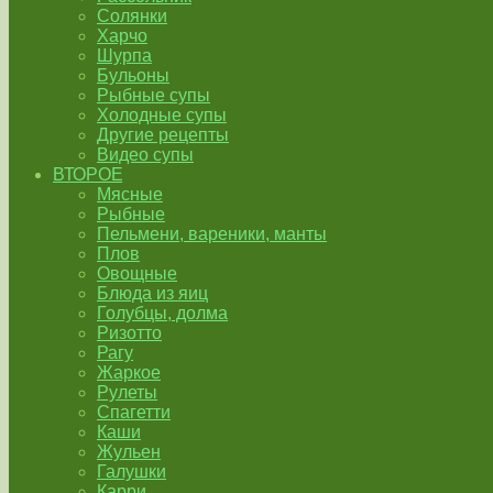
Солянки
Харчо
Шурпа
Бульоны
Рыбные супы
Холодные супы
Другие рецепты
Видео супы
ВТОРОЕ
Мясные
Рыбные
Пельмени, вареники, манты
Плов
Овощные
Блюда из яиц
Голубцы, долма
Ризотто
Рагу
Жаркое
Рулеты
Спагетти
Каши
Жульен
Галушки
Карри