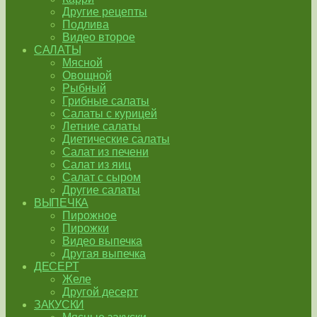
Другие рецепты
Подлива
Видео второе
САЛАТЫ
Мясной
Овощной
Рыбный
Грибные салаты
Салаты с курицей
Летние салаты
Диетические салаты
Салат из печени
Салат из яиц
Салат с сыром
Другие салаты
ВЫПЕЧКА
Пирожное
Пирожки
Видео выпечка
Другая выпечка
ДЕСЕРТ
Желе
Другой десерт
ЗАКУСКИ