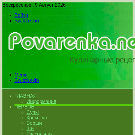
Воскресенье , 9 Август 2026
Войти
Switch skin
Меню
Switch skin
ГЛАВНАЯ
Информация
ПЕРВОЕ
Супы
Крем-суп
Борщи
Щи
Рассольник