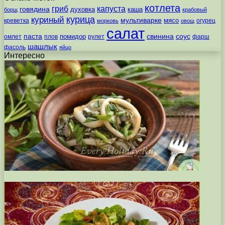
котлета
гриб
капуста
говядина
духовка
каша
борщ
крабовый
курица
куриный
мультиварке
мясо
креветка
огурец
морковь
овощ
салат
паста
свинина
соус
помидор
омлет
плов
рулет
фарш
шашлык
фасоль
яйцо
Интересно