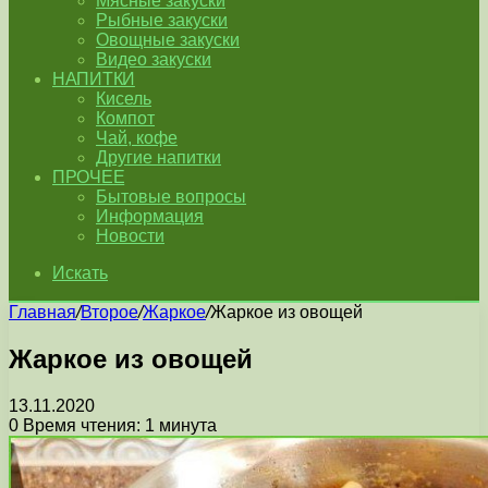
Мясные закуски
Рыбные закуски
Овощные закуски
Видео закуски
НАПИТКИ
Кисель
Компот
Чай, кофе
Другие напитки
ПРОЧЕЕ
Бытовые вопросы
Информация
Новости
Искать
Главная
/
Второе
/
Жаркое
/
Жаркое из овощей
Жаркое из овощей
13.11.2020
0
Время чтения: 1 минута