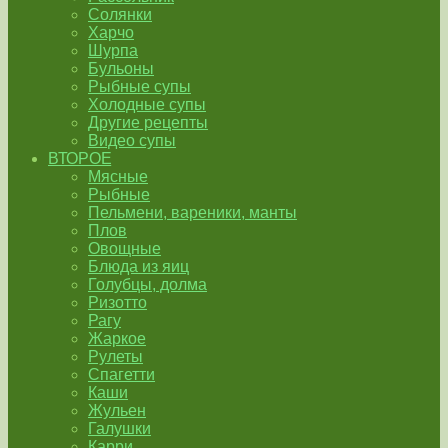
Солянки
Харчо
Шурпа
Бульоны
Рыбные супы
Холодные супы
Другие рецепты
Видео супы
ВТОРОЕ
Мясные
Рыбные
Пельмени, вареники, манты
Плов
Овощные
Блюда из яиц
Голубцы, долма
Ризотто
Рагу
Жаркое
Рулеты
Спагетти
Каши
Жульен
Галушки
Карри