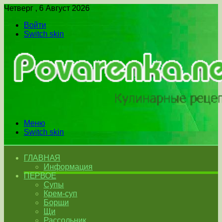
Четверг , 6 Август 2026
Войти
Switch skin
Меню
Switch skin
ГЛАВНАЯ
Информация
ПЕРВОЕ
Супы
Крем-суп
Борщи
Щи
Рассольник