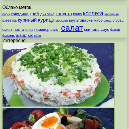
Облако меток
котлета
гриб
капуста
говядина
духовка
каша
борщ
крабовый
курица
куриный
мультиварке
мясо
креветка
огурец
морковь
овощ
салат
паста
свинина
соус
помидор
омлет
плов
рулет
фарш
шашлык
фасоль
яйцо
Интересно