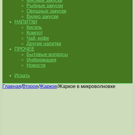
Мясные закуски
Рыбные закуски
Овощные закуски
Видео закуски
НАПИТКИ
Кисель
Компот
Чай, кофе
Другие напитки
ПРОЧЕЕ
Бытовые вопросы
Информация
Новости
Искать
Главная
/
Второе
/
Жаркое
/
Жаркое в микроволновке