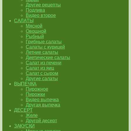
Другие рецепты
Подлива
Видео второе
САЛАТЫ
Мясной
Овощной
Рыбный
Грибные салаты
Салаты с курицей
Летние салаты
Диетические салаты
Салат из печени
Салат из яиц
Салат с сыром
Другие салаты
ВЫПЕЧКА
Пирожное
Пирожки
Видео выпечка
Другая выпечка
ДЕСЕРТ
Желе
Другой десерт
ЗАКУСКИ