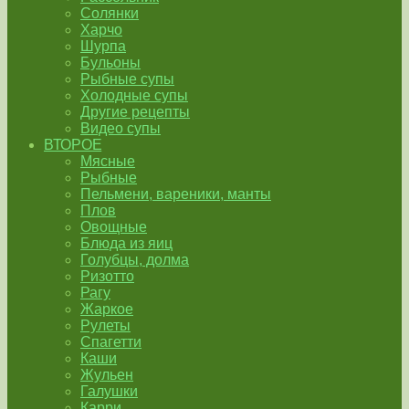
Солянки
Харчо
Шурпа
Бульоны
Рыбные супы
Холодные супы
Другие рецепты
Видео супы
ВТОРОЕ
Мясные
Рыбные
Пельмени, вареники, манты
Плов
Овощные
Блюда из яиц
Голубцы, долма
Ризотто
Рагу
Жаркое
Рулеты
Спагетти
Каши
Жульен
Галушки
Карри