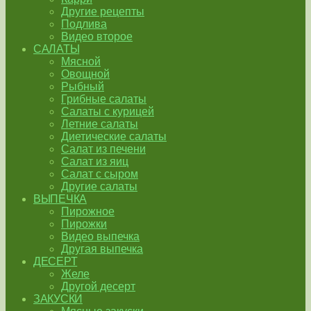
Другие рецепты
Подлива
Видео второе
САЛАТЫ
Мясной
Овощной
Рыбный
Грибные салаты
Салаты с курицей
Летние салаты
Диетические салаты
Салат из печени
Салат из яиц
Салат с сыром
Другие салаты
ВЫПЕЧКА
Пирожное
Пирожки
Видео выпечка
Другая выпечка
ДЕСЕРТ
Желе
Другой десерт
ЗАКУСКИ