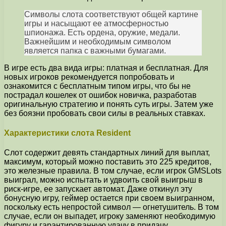
Символы слота соответствуют общей картине
игры и насыщают ее атмосферностью
шпионажа. Есть ордена, оружие, медали.
Важнейшим и необходимым символом
является папка с важными бумагами.
В игре есть два вида игры: платная и бесплатная. Для
новых игроков рекомендуется попробовать и
ознакомится с бесплатным типом игры, что бы не
пострадал кошелек от ошибок новичка, разработав
оригинальную стратегию и понять суть игры. Затем уже
без боязни пробовать свои силы в реальных ставках.
Характеристики слота Resident
Слот содержит девять стандартных линий для выплат,
максимум, который можно поставить это 225 кредитов,
это железные правила. В том случае, если игрок GMSLots
выиграл, можно испытать и удвоить свой выигрыш в
риск-игре, ее запускает автомат. Даже откинул эту
бонусную игру, геймер остается при своем выигранном,
поскольку есть непростой символ — огнетушитель. В том
случае, если он выпадет, игроку заменяют необходимую
фигуру и гарантированную удачу в придачу.