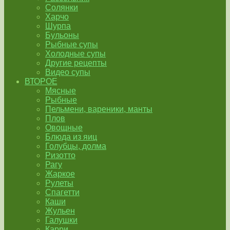
Солянки
Харчо
Шурпа
Бульоны
Рыбные супы
Холодные супы
Другие рецепты
Видео супы
ВТОРОЕ
Мясные
Рыбные
Пельмени, вареники, манты
Плов
Овощные
Блюда из яиц
Голубцы, долма
Ризотто
Рагу
Жаркое
Рулеты
Спагетти
Каши
Жульен
Галушки
Карри