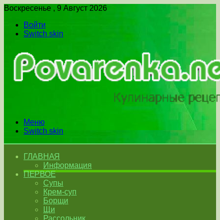
Воскресенье , 9 Август 2026
Войти
Switch skin
Меню
Switch skin
ГЛАВНАЯ
Информация
ПЕРВОЕ
Супы
Крем-суп
Борщи
Щи
Рассольник