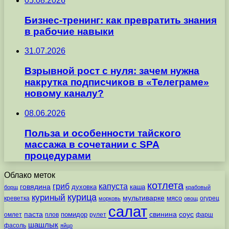
05.08.2026
Бизнес-тренинг: как превратить знания
в рабочие навыки
31.07.2026
Взрывной рост с нуля: зачем нужна
накрутка подписчиков в «Телеграме»
новому каналу?
08.06.2026
Польза и особенности тайского
массажа в сочетании с SPA
процедурами
Облако меток
котлета
гриб
капуста
говядина
духовка
каша
борщ
крабовый
курица
куриный
мультиварке
мясо
креветка
огурец
морковь
овощ
салат
паста
свинина
соус
помидор
омлет
плов
рулет
фарш
шашлык
фасоль
яйцо