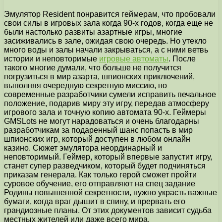
Эмулятор Resident понравится геймерам, что пробовали
свои силы в игровых зала когда 90-х годов, когда еще не
были настолько развиты азартные игры, многие
засиживались в зале, ожидая свою очередь.
Но утекло
много воды и залы начали закрываться, а с ними ветвь
истории и неповторимые
игровые автоматы
. После
такого многие думали, что больше не получится
погрузиться в мир азарта, шпионских приключений,
выполняя очередную секретную миссию, но
современные разработчики сумели исправить печальное
положение, подарив миру эту игру, передав атмосферу
игрового зала и точную копию автомата 90-х. Геймеры
GMSLots не могут нарадоваться и очень благодарны
разработчикам за подаренный шанс попасть в мир
шпионских игр, который доступен в любом онлайн
казино. Сюжет эмулятора неординарный и
неповторимый. Геймер, который впервые запустит игру,
станет супер разведчиком, который будет подчиняться
приказам генерала. Как только герой сможет пройти
суровое обучение, его отправляют на спец задание
Родины повышенной секретности, нужно украсть важные
бумаги, когда враг дышит в спину, и прервать его
грандиозные планы. От этих документов зависит судьба
местных жителей или даже всего мира.