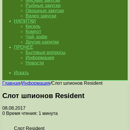
Мясные закуски
Рыбные закуски
Овощные закуски
Видео закуски
НАПИТКИ
Кисель
Компот
Чай, кофе
Другие напитки
ПРОЧЕЕ
Бытовые вопросы
Информация
Новости
Искать
Главная
/
Информация
/
Слот шпионов Resident
Слот шпионов Resident
08.08.2017
0
Время чтения: 1 минута
Слот Resident