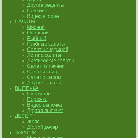
Другие рецепты
Подлива
Видео второе
САЛАТЫ
Мясной
Овощной
Рыбный
Грибные салаты
Салаты с курицей
Летние салаты
Диетические салаты
Салат из печени
Салат из яиц
Салат с сыром
Другие салаты
ВЫПЕЧКА
Пирожное
Пирожки
Видео выпечка
Другая выпечка
ДЕСЕРТ
Желе
Другой десерт
ЗАКУСКИ