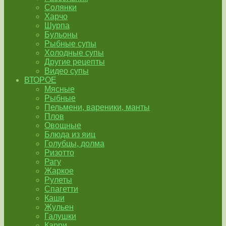
Солянки
Харчо
Шурпа
Бульоны
Рыбные супы
Холодные супы
Другие рецепты
Видео супы
ВТОРОЕ
Мясные
Рыбные
Пельмени, вареники, манты
Плов
Овощные
Блюда из яиц
Голубцы, долма
Ризотто
Рагу
Жаркое
Рулеты
Спагетти
Каши
Жульен
Галушки
Карри