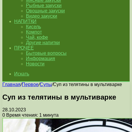
Мясные закуски
Рыбные закуски
Овощные закуски
Видео закуски
НАПИТКИ
Кисель
Компот
Чай, кофе
Другие напитки
ПРОЧЕЕ
Бытовые вопросы
Информация
Новости
Искать
Главная
/
Первое
/
Супы
/
Суп из телятины в мультиварке
Суп из телятины в мультиварке
28.10.2023
0
Время чтения: 1 минута