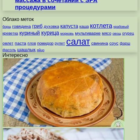
массажа в сочетании с SPA
процедурами
Облако меток
котлета
гриб
капуста
говядина
духовка
каша
борщ
крабовый
курица
куриный
мультиварке
мясо
креветка
огурец
морковь
овощ
салат
паста
свинина
соус
помидор
омлет
плов
рулет
фарш
шашлык
фасоль
яйцо
Интересно