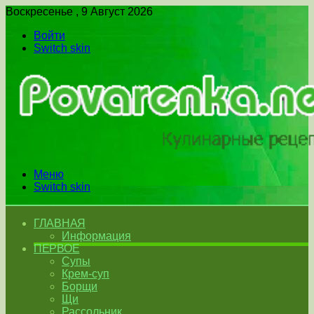
Воскресенье , 9 Август 2026
Войти
Switch skin
Меню
Switch skin
ГЛАВНАЯ
Информация
ПЕРВОЕ
Супы
Крем-суп
Борщи
Щи
Рассольник