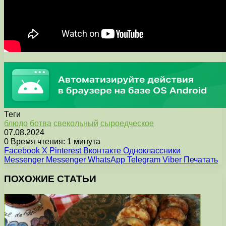
Теги
блюдо
ботва
свекольный
сыроедческое
07.08.2024
0
Время чтения: 1 минута
Facebook
X
Pinterest
Вконтакте
Одноклассники
Messenger
Messenger
WhatsApp
Telegram
Viber
Печатать
ПОХОЖИЕ СТАТЬИ