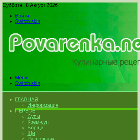
Суббота , 8 Август 2026
Войти
Switch skin
Меню
Switch skin
ГЛАВНАЯ
Информация
ПЕРВОЕ
Супы
Крем-суп
Борщи
Щи
Рассольник