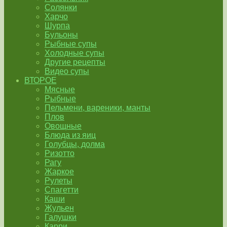
Солянки
Харчо
Шурпа
Бульоны
Рыбные супы
Холодные супы
Другие рецепты
Видео супы
ВТОРОЕ
Мясные
Рыбные
Пельмени, вареники, манты
Плов
Овощные
Блюда из яиц
Голубцы, долма
Ризотто
Рагу
Жаркое
Рулеты
Спагетти
Каши
Жульен
Галушки
Карри