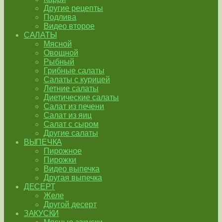
Другие рецепты
Подлива
Видео второе
САЛАТЫ
Мясной
Овощной
Рыбный
Грибные салаты
Салаты с курицей
Летние салаты
Диетические салаты
Салат из печени
Салат из яиц
Салат с сыром
Другие салаты
ВЫПЕЧКА
Пирожное
Пирожки
Видео выпечка
Другая выпечка
ДЕСЕРТ
Желе
Другой десерт
ЗАКУСКИ