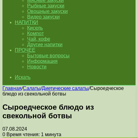
Мясные закуски
Рыбные закуски
Овощные закуски
Видео закуски
НАПИТКИ
Кисель
Компот
Чай, кофе
Другие напитки
ПРОЧЕЕ
Бытовые вопросы
Информация
Новости
Искать
Главная
/
Салаты
/
Диетические салаты
/
Сыроедческое
блюдо из свекольной ботвы
Сыроедческое блюдо из
свекольной ботвы
07.08.2024
0
Время чтения: 1 минута