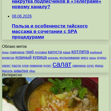
накрутка подписчиков в «Телеграме»
новому каналу?
08.06.2026
Польза и особенности тайского
массажа в сочетании с SPA
процедурами
Облако меток
котлета
гриб
капуста
говядина
духовка
каша
борщ
крабовый
курица
куриный
мультиварке
мясо
креветка
огурец
морковь
овощ
салат
паста
свинина
соус
помидор
омлет
плов
рулет
фарш
шашлык
фасоль
яйцо
Интересно