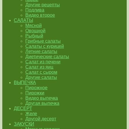
Другие рецепты
Подлива
Видео второе
САЛАТЫ
Мясной
Овощной
Рыбный
Грибные салаты
Салаты с курицей
Летние салаты
Диетические салаты
Салат из печени
Салат из яиц
Салат с сыром
Другие салаты
ВЫПЕЧКА
Пирожное
Пирожки
Видео выпечка
Другая выпечка
ДЕСЕРТ
Желе
Другой десерт
ЗАКУСКИ