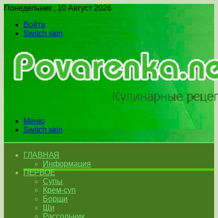
Понедельник , 10 Август 2026
Войти
Switch skin
Меню
Switch skin
ГЛАВНАЯ
Информация
ПЕРВОЕ
Супы
Крем-суп
Борщи
Щи
Рассольник