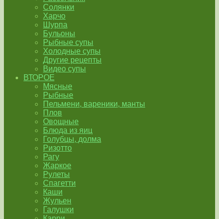
Солянки
Харчо
Шурпа
Бульоны
Рыбные супы
Холодные супы
Другие рецепты
Видео супы
ВТОРОЕ
Мясные
Рыбные
Пельмени, вареники, манты
Плов
Овощные
Блюда из яиц
Голубцы, долма
Ризотто
Рагу
Жаркое
Рулеты
Спагетти
Каши
Жульен
Галушки
Карри