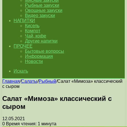
Мясные закуски
Рыбные закуски
Овощные закуски
Видео закуски
НАПИТКИ
Кисель
Компот
Чай, кофе
Другие напитки
ПРОЧЕЕ
Бытовые вопросы
Информация
Новости
Искать
Главная
/
Салаты
/
Рыбный
/
Салат «Мимоза» классический
с сыром
Салат «Мимоза» классический с
сыром
12.05.2021
0
Время чтения: 1 минута