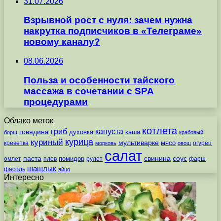
31.07.2026
Взрывной рост с нуля: зачем нужна
накрутка подписчиков в «Телеграме»
новому каналу?
08.06.2026
Польза и особенности тайского
массажа в сочетании с SPA
процедурами
Облако меток
котлета
гриб
капуста
говядина
духовка
каша
борщ
крабовый
курица
куриный
мультиварке
мясо
креветка
огурец
морковь
овощ
салат
паста
свинина
соус
помидор
омлет
плов
рулет
фарш
шашлык
фасоль
яйцо
Интересно