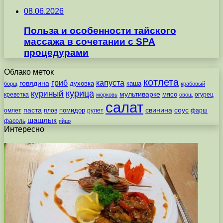
08.06.2026
Польза и особенности тайского
массажа в сочетании с SPA
процедурами
Облако меток
котлета
гриб
капуста
говядина
духовка
каша
борщ
крабовый
курица
куриный
мультиварке
мясо
креветка
огурец
морковь
овощ
салат
паста
свинина
соус
помидор
омлет
плов
рулет
фарш
шашлык
фасоль
яйцо
Интересно