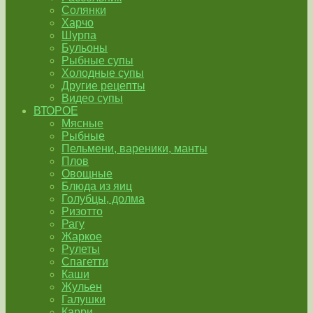
Солянки
Харчо
Шурпа
Бульоны
Рыбные супы
Холодные супы
Другие рецепты
Видео супы
ВТОРОЕ
Мясные
Рыбные
Пельмени, вареники, манты
Плов
Овощные
Блюда из яиц
Голубцы, долма
Ризотто
Рагу
Жаркое
Рулеты
Спагетти
Каши
Жульен
Галушки
Карри