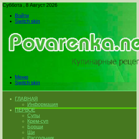
Суббота , 8 Август 2026
Войти
Switch skin
Меню
Switch skin
ГЛАВНАЯ
Информация
ПЕРВОЕ
Супы
Крем-суп
Борщи
Щи
Рассольник