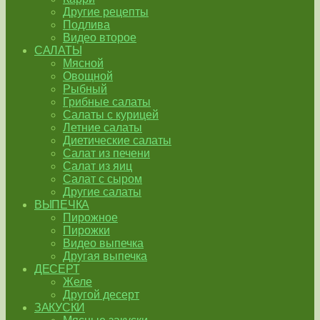
Другие рецепты
Подлива
Видео второе
САЛАТЫ
Мясной
Овощной
Рыбный
Грибные салаты
Салаты с курицей
Летние салаты
Диетические салаты
Салат из печени
Салат из яиц
Салат с сыром
Другие салаты
ВЫПЕЧКА
Пирожное
Пирожки
Видео выпечка
Другая выпечка
ДЕСЕРТ
Желе
Другой десерт
ЗАКУСКИ