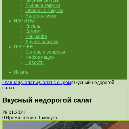
Мясные закуски
Рыбные закуски
Овощные закуски
Видео закуски
НАПИТКИ
Кисель
Компот
Чай, кофе
Другие напитки
ПРОЧЕЕ
Бытовые вопросы
Информация
Новости
Искать
Главная
/
Салаты
/
Салат с сыром
/
Вкусный недорогой
салат
Вкусный недорогой салат
29.01.2021
0
Время чтения: 1 минута