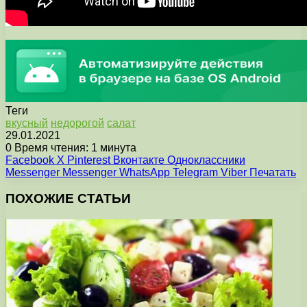
Теги
вкусный
недорогой
салат
29.01.2021
0
Время чтения: 1 минута
Facebook
X
Pinterest
Вконтакте
Одноклассники
Messenger
Messenger
WhatsApp
Telegram
Viber
Печатать
ПОХОЖИЕ СТАТЬИ