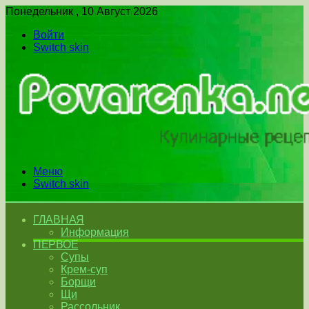
Понедельник , 10 Август 2026
Войти
Switch skin
Меню
Switch skin
ГЛАВНАЯ
Информация
ПЕРВОЕ
Супы
Крем-суп
Борщи
Щи
Рассольник