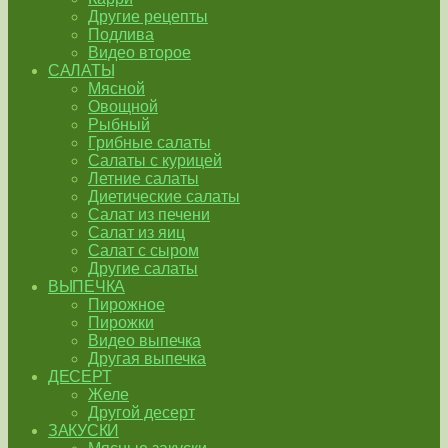
Другие рецепты
Подлива
Видео второе
САЛАТЫ
Мясной
Овощной
Рыбный
Грибные салаты
Салаты с курицей
Летние салаты
Диетические салаты
Салат из печени
Салат из яиц
Салат с сыром
Другие салаты
ВЫПЕЧКА
Пирожное
Пирожки
Видео выпечка
Другая выпечка
ДЕСЕРТ
Желе
Другой десерт
ЗАКУСКИ