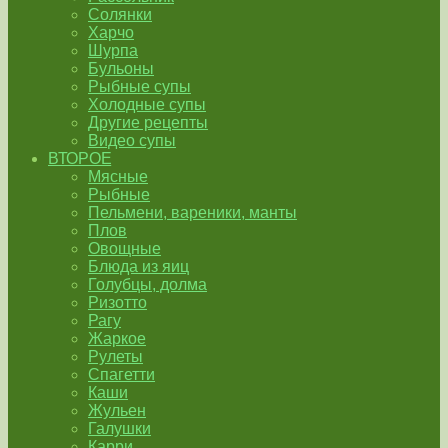
Солянки
Харчо
Шурпа
Бульоны
Рыбные супы
Холодные супы
Другие рецепты
Видео супы
ВТОРОЕ
Мясные
Рыбные
Пельмени, вареники, манты
Плов
Овощные
Блюда из яиц
Голубцы, долма
Ризотто
Рагу
Жаркое
Рулеты
Спагетти
Каши
Жульен
Галушки
Карри