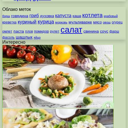
Облако меток
котлета
гриб
капуста
говядина
духовка
каша
борщ
крабовый
курица
куриный
мультиварке
мясо
креветка
огурец
морковь
овощ
салат
паста
свинина
соус
помидор
омлет
плов
рулет
фарш
шашлык
фасоль
яйцо
Интересно