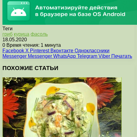
Теги
гриб
курица
фасоль
18.05.2020
0
Время чтения: 1 минута
Facebook
X
Pinterest
Вконтакте
Одноклассники
Messenger
Messenger
WhatsApp
Telegram
Viber
Печатать
ПОХОЖИЕ СТАТЬИ