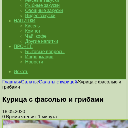
Мясные закуски
Рыбные закуски
Овощные закуски
Видео закуски
НАПИТКИ
Кисель
Компот
Чай, кофе
Другие напитки
ПРОЧЕЕ
Бытовые вопросы
Информация
Новости
Искать
Главная
/
Салаты
/
Салаты с курицей
/
Курица с фасолью и
грибами
Курица с фасолью и грибами
18.05.2020
0
Время чтения: 1 минута