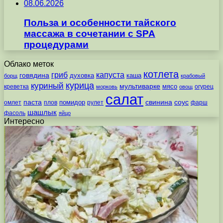
08.06.2026
Польза и особенности тайского
массажа в сочетании с SPA
процедурами
Облако меток
котлета
гриб
капуста
говядина
духовка
каша
борщ
крабовый
курица
куриный
мультиварке
мясо
креветка
огурец
морковь
овощ
салат
паста
свинина
соус
помидор
омлет
плов
рулет
фарш
шашлык
фасоль
яйцо
Интересно