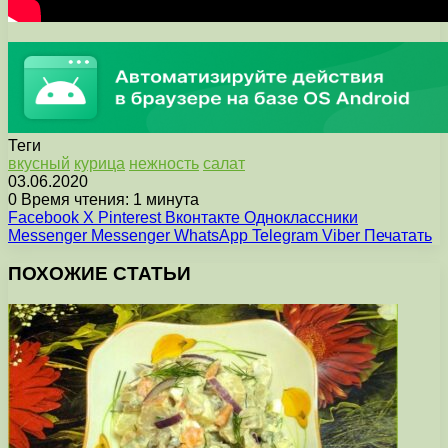
Теги
вкусный
курица
нежность
салат
03.06.2020
0
Время чтения: 1 минута
Facebook
X
Pinterest
Вконтакте
Одноклассники
Messenger
Messenger
WhatsApp
Telegram
Viber
Печатать
ПОХОЖИЕ СТАТЬИ