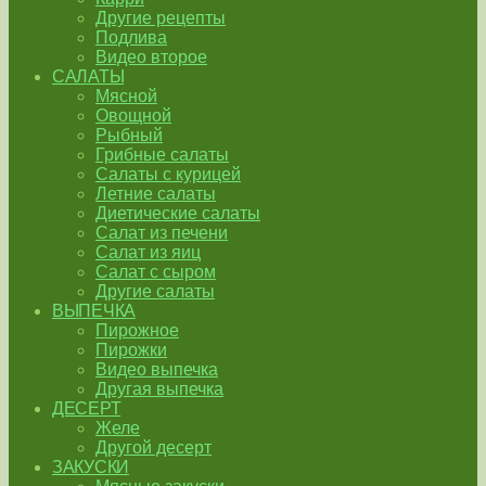
Другие рецепты
Подлива
Видео второе
САЛАТЫ
Мясной
Овощной
Рыбный
Грибные салаты
Салаты с курицей
Летние салаты
Диетические салаты
Салат из печени
Салат из яиц
Салат с сыром
Другие салаты
ВЫПЕЧКА
Пирожное
Пирожки
Видео выпечка
Другая выпечка
ДЕСЕРТ
Желе
Другой десерт
ЗАКУСКИ