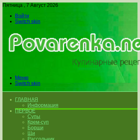
Пятница , 7 Август 2026
Войти
Switch skin
Меню
Switch skin
ГЛАВНАЯ
Информация
ПЕРВОЕ
Супы
Крем-суп
Борщи
Щи
Рассольник