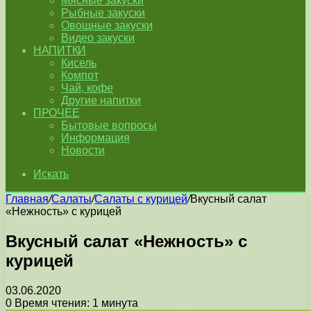
Мясные закуски
Рыбные закуски
Овощные закуски
Видео закуски
НАПИТКИ
Кисель
Компот
Чай, кофе
Другие напитки
ПРОЧЕЕ
Бытовые вопросы
Информация
Новости
Искать
Главная
/
Салаты
/
Салаты с курицей
/
Вкусный салат
«Нежность» с курицей
Вкусный салат «Нежность» с
курицей
03.06.2020
0
Время чтения: 1 минута