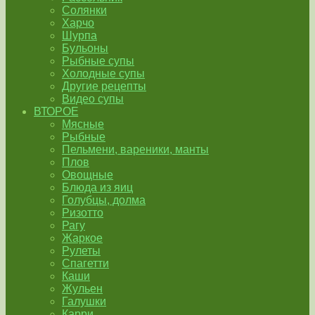
Солянки
Харчо
Шурпа
Бульоны
Рыбные супы
Холодные супы
Другие рецепты
Видео супы
ВТОРОЕ
Мясные
Рыбные
Пельмени, вареники, манты
Плов
Овощные
Блюда из яиц
Голубцы, долма
Ризотто
Рагу
Жаркое
Рулеты
Спагетти
Каши
Жульен
Галушки
Карри