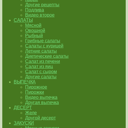
Другие рецепты
Подлива
Видео второе
САЛАТЫ
Мясной
Овощной
Рыбный
Грибные салаты
Салаты с курицей
Летние салаты
Диетические салаты
Салат из печени
Салат из яиц
Салат с сыром
Другие салаты
ВЫПЕЧКА
Пирожное
Пирожки
Видео выпечка
Другая выпечка
ДЕСЕРТ
Желе
Другой десерт
ЗАКУСКИ