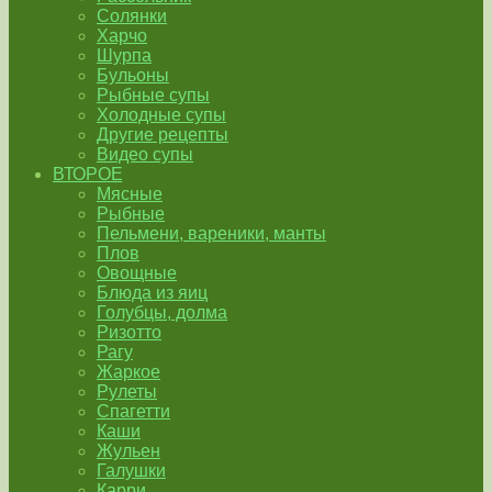
Солянки
Харчо
Шурпа
Бульоны
Рыбные супы
Холодные супы
Другие рецепты
Видео супы
ВТОРОЕ
Мясные
Рыбные
Пельмени, вареники, манты
Плов
Овощные
Блюда из яиц
Голубцы, долма
Ризотто
Рагу
Жаркое
Рулеты
Спагетти
Каши
Жульен
Галушки
Карри