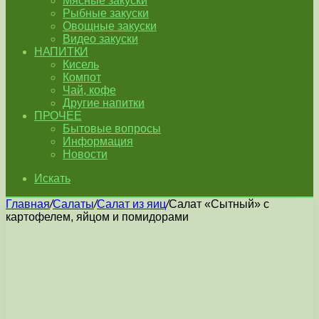
Мясные закуски
Рыбные закуски
Овощные закуски
Видео закуски
НАПИТКИ
Кисель
Компот
Чай, кофе
Другие напитки
ПРОЧЕЕ
Бытовые вопросы
Информация
Новости
Искать
Главная
/
Салаты
/
Салат из яиц
/
Салат «Сытный» с
картофелем, яйцом и помидорами