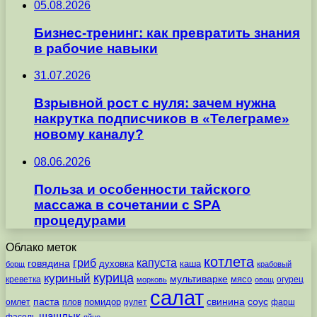
05.08.2026
Бизнес-тренинг: как превратить знания
в рабочие навыки
31.07.2026
Взрывной рост с нуля: зачем нужна
накрутка подписчиков в «Телеграме»
новому каналу?
08.06.2026
Польза и особенности тайского
массажа в сочетании с SPA
процедурами
Облако меток
котлета
гриб
капуста
говядина
духовка
каша
борщ
крабовый
курица
куриный
мультиварке
мясо
креветка
огурец
морковь
овощ
салат
паста
свинина
соус
помидор
омлет
плов
рулет
фарш
шашлык
фасоль