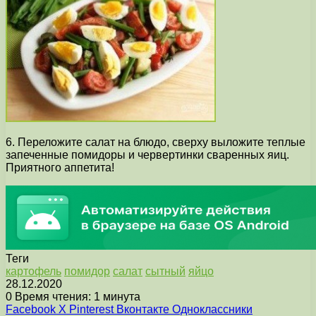
6. Переложите салат на блюдо, сверху выложите теплые
запеченные помидоры и червертинки сваренных яиц.
Приятного аппетита!
Теги
картофель
помидор
салат
сытный
яйцо
28.12.2020
0
Время чтения: 1 минута
Facebook
X
Pinterest
Вконтакте
Одноклассники