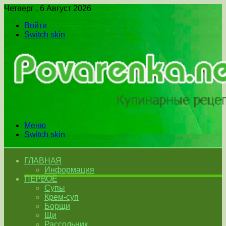
Четверг , 6 Август 2026
Войти
Switch skin
Меню
Switch skin
ГЛАВНАЯ
Информация
ПЕРВОЕ
Супы
Крем-суп
Борщи
Щи
Рассольник