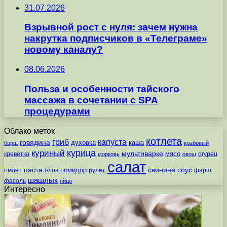
31.07.2026
Взрывной рост с нуля: зачем нужна
накрутка подписчиков в «Телеграме»
новому каналу?
08.06.2026
Польза и особенности тайского
массажа в сочетании с SPA
процедурами
Облако меток
котлета
гриб
капуста
говядина
духовка
каша
борщ
крабовый
курица
куриный
мультиварке
мясо
креветка
огурец
морковь
овощ
салат
паста
свинина
соус
помидор
омлет
плов
рулет
фарш
шашлык
фасоль
яйцо
Интересно