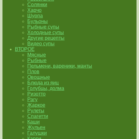
Солянки
Харчо
Шурпа
Бульоны
Рыбные супы
Холодные супы
Другие рецепты
Видео супы
ВТОРОЕ
Мясные
Рыбные
Пельмени, вареники, манты
Плов
Овощные
Блюда из яиц
Голубцы, долма
Ризотто
Рагу
Жаркое
Рулеты
Спагетти
Каши
Жульен
Галушки
Карри