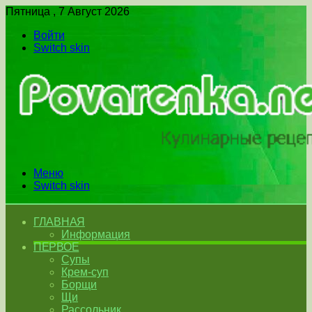
Пятница , 7 Август 2026
Войти
Switch skin
Меню
Switch skin
ГЛАВНАЯ
Информация
ПЕРВОЕ
Супы
Крем-суп
Борщи
Щи
Рассольник