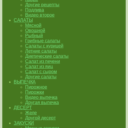
Другие рецепты
Подлива
Видео второе
САЛАТЫ
Мясной
Овощной
Рыбный
Грибные салаты
Салаты с курицей
Летние салаты
Диетические салаты
Салат из печени
Салат из яиц
Салат с сыром
Другие салаты
ВЫПЕЧКА
Пирожное
Пирожки
Видео выпечка
Другая выпечка
ДЕСЕРТ
Желе
Другой десерт
ЗАКУСКИ