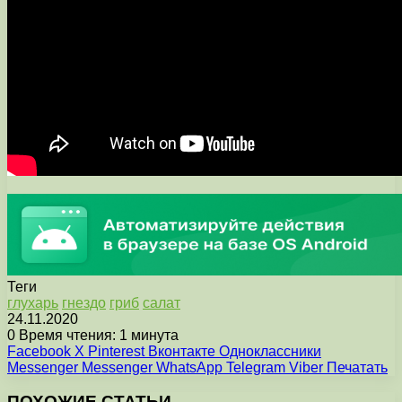
Теги
глухарь
гнездо
гриб
салат
24.11.2020
0
Время чтения: 1 минута
Facebook
X
Pinterest
Вконтакте
Одноклассники
Messenger
Messenger
WhatsApp
Telegram
Viber
Печатать
ПОХОЖИЕ СТАТЬИ