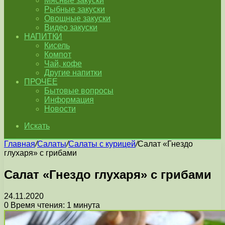
Мясные закуски
Рыбные закуски
Овощные закуски
Видео закуски
НАПИТКИ
Кисель
Компот
Чай, кофе
Другие напитки
ПРОЧЕЕ
Бытовые вопросы
Информация
Новости
Искать
Главная
/
Салаты
/
Салаты с курицей
/
Салат «Гнездо
глухаря» с грибами
Салат «Гнездо глухаря» с грибами
24.11.2020
0
Время чтения: 1 минута