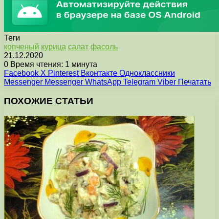
Теги
копченый
курица
салат
фасоль
21.12.2020
0
Время чтения: 1 минута
Facebook
X
Pinterest
Вконтакте
Одноклассники
Messenger
Messenger
WhatsApp
Telegram
Viber
Печатать
ПОХОЖИЕ СТАТЬИ