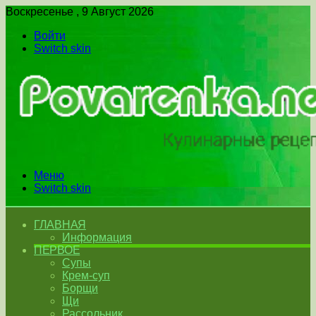
Воскресенье , 9 Август 2026
Войти
Switch skin
Меню
Switch skin
ГЛАВНАЯ
Информация
ПЕРВОЕ
Супы
Крем-суп
Борщи
Щи
Рассольник