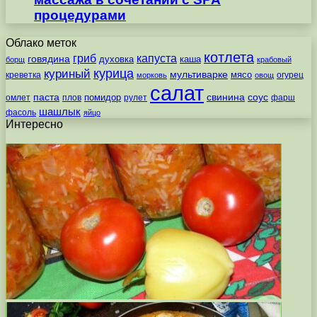
процедурами
Облако меток
котлета
гриб
капуста
говядина
духовка
каша
борщ
крабовый
курица
куриный
мультиварке
мясо
креветка
огурец
морковь
овощ
салат
паста
свинина
соус
помидор
омлет
плов
рулет
фарш
шашлык
фасоль
яйцо
Интересно