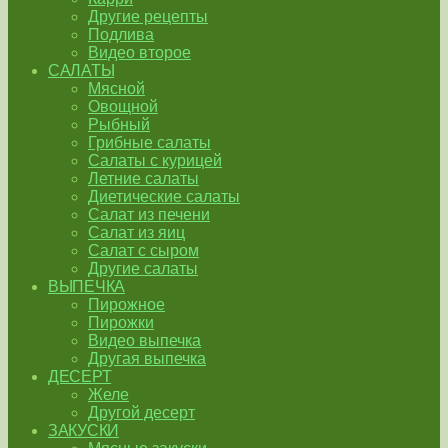
Другие рецепты
Подлива
Видео второе
САЛАТЫ
Мясной
Овощной
Рыбный
Грибные салаты
Салаты с курицей
Летние салаты
Диетические салаты
Салат из печени
Салат из яиц
Салат с сыром
Другие салаты
ВЫПЕЧКА
Пирожное
Пирожки
Видео выпечка
Другая выпечка
ДЕСЕРТ
Желе
Другой десерт
ЗАКУСКИ