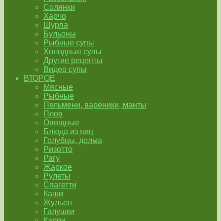
Солянки
Харчо
Шурпа
Бульоны
Рыбные супы
Холодные супы
Другие рецепты
Видео супы
ВТОРОЕ
Мясные
Рыбные
Пельмени, вареники, манты
Плов
Овощные
Блюда из яиц
Голубцы, долма
Ризотто
Рагу
Жаркое
Рулеты
Спагетти
Каши
Жульен
Галушки
Карри