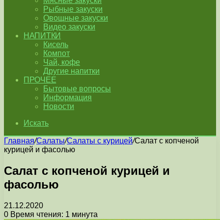
Мясные закуски
Рыбные закуски
Овощные закуски
Видео закуски
НАПИТКИ
Кисель
Компот
Чай, кофе
Другие напитки
ПРОЧЕЕ
Бытовые вопросы
Информация
Новости
Искать
Главная
/
Салаты
/
Салаты с курицей
/
Салат с копченой
курицей и фасолью
Салат с копченой курицей и
фасолью
21.12.2020
0
Время чтения: 1 минута