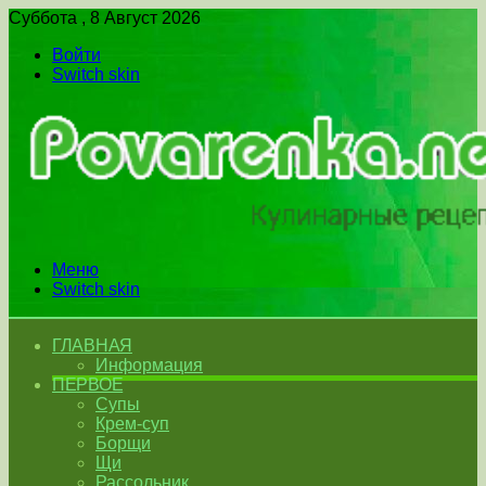
Суббота , 8 Август 2026
Войти
Switch skin
Меню
Switch skin
ГЛАВНАЯ
Информация
ПЕРВОЕ
Супы
Крем-суп
Борщи
Щи
Рассольник