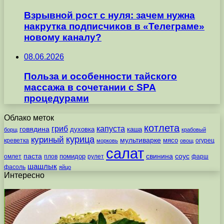
Взрывной рост с нуля: зачем нужна
накрутка подписчиков в «Телеграме»
новому каналу?
08.06.2026
Польза и особенности тайского
массажа в сочетании с SPA
процедурами
Облако меток
котлета
гриб
капуста
говядина
духовка
каша
борщ
крабовый
курица
куриный
мультиварке
мясо
креветка
огурец
морковь
овощ
салат
паста
свинина
соус
помидор
омлет
плов
рулет
фарш
шашлык
фасоль
яйцо
Интересно