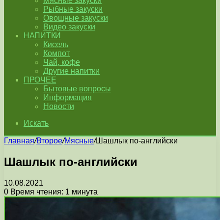
Мясные закуски
Рыбные закуски
Овощные закуски
Видео закуски
НАПИТКИ
Кисель
Компот
Чай, кофе
Другие напитки
ПРОЧЕЕ
Бытовые вопросы
Информация
Новости
Искать
Главная
/
Второе
/
Мясные
/
Шашлык по-английски
Шашлык по-английски
10.08.2021
0
Время чтения: 1 минута