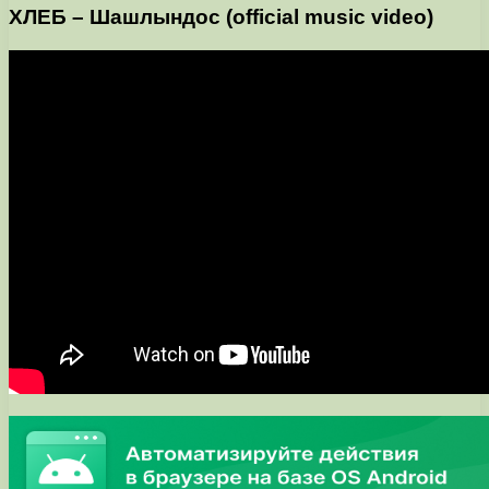
ХЛЕБ – Шашлындос (official music video)