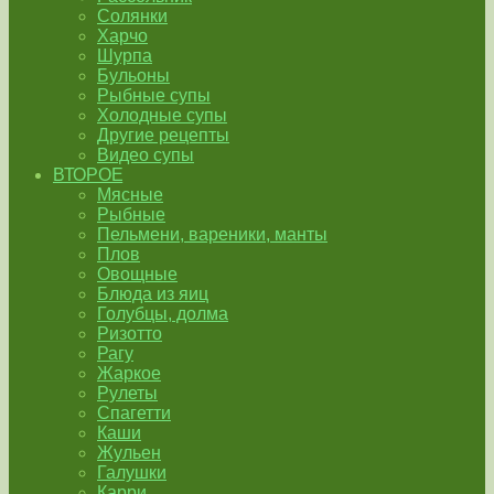
Солянки
Харчо
Шурпа
Бульоны
Рыбные супы
Холодные супы
Другие рецепты
Видео супы
ВТОРОЕ
Мясные
Рыбные
Пельмени, вареники, манты
Плов
Овощные
Блюда из яиц
Голубцы, долма
Ризотто
Рагу
Жаркое
Рулеты
Спагетти
Каши
Жульен
Галушки
Карри