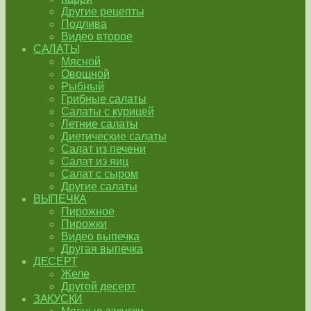
Другие рецепты
Подлива
Видео второе
САЛАТЫ
Мясной
Овощной
Рыбный
Грибные салаты
Салаты с курицей
Летние салаты
Диетические салаты
Салат из печени
Салат из яиц
Салат с сыром
Другие салаты
ВЫПЕЧКА
Пирожное
Пирожки
Видео выпечка
Другая выпечка
ДЕСЕРТ
Желе
Другой десерт
ЗАКУСКИ