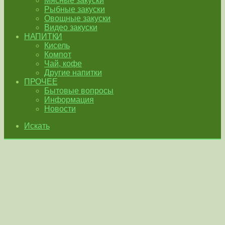
Мясные закуски
Рыбные закуски
Овощные закуски
Видео закуски
НАПИТКИ
Кисель
Компот
Чай, кофе
Другие напитки
ПРОЧЕЕ
Бытовые вопросы
Информация
Новости
Искать