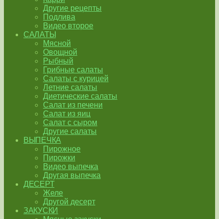
Другие рецепты
Подлива
Видео второе
САЛАТЫ
Мясной
Овощной
Рыбный
Грибные салаты
Салаты с курицей
Летние салаты
Диетические салаты
Салат из печени
Салат из яиц
Салат с сыром
Другие салаты
ВЫПЕЧКА
Пирожное
Пирожки
Видео выпечка
Другая выпечка
ДЕСЕРТ
Желе
Другой десерт
ЗАКУСКИ