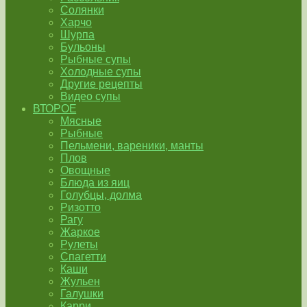
Солянки
Харчо
Шурпа
Бульоны
Рыбные супы
Холодные супы
Другие рецепты
Видео супы
ВТОРОЕ
Мясные
Рыбные
Пельмени, вареники, манты
Плов
Овощные
Блюда из яиц
Голубцы, долма
Ризотто
Рагу
Жаркое
Рулеты
Спагетти
Каши
Жульен
Галушки
Карри