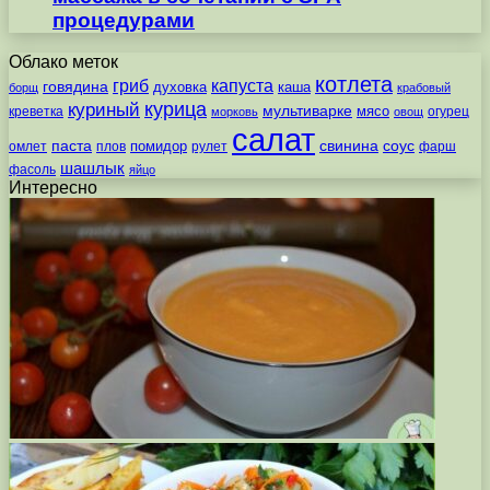
процедурами
Облако меток
котлета
гриб
капуста
говядина
духовка
каша
борщ
крабовый
курица
куриный
мультиварке
мясо
креветка
огурец
морковь
овощ
салат
паста
свинина
соус
помидор
омлет
плов
рулет
фарш
шашлык
фасоль
яйцо
Интересно