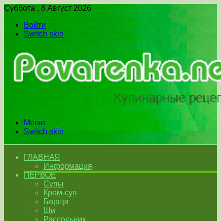
Суббота , 8 Август 2026
Войти
Switch skin
Меню
Switch skin
ГЛАВНАЯ
Информация
ПЕРВОЕ
Супы
Крем-суп
Борщи
Щи
Рассольник