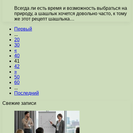
Всегда ли есть время и возможность выбраться на
природу, а шашлык хочется довольно часто, к тому
же этот рецепт шашлыка…
Первый
...
20
30
«
40
41
42
»
50
60
...
Последний
Свежие записи