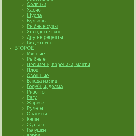
Солянки
Харчо
Шурпа
Бульоны
Рыбные супы
Холодные супы
Другие рецепты
Видео супы
ВТОРОЕ
Мясные
Рыбные
Пельмени, вареники, манты
Плов
Овощные
Блюда из яиц
Голубцы, долма
Ризотто
Рагу
Жаркое
Рулеты
Спагетти
Каши
Жульен
Галушки
Карри