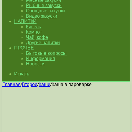
Мясные закуски
Рыбные закуски
Овощные закуски
Видео закуски
НАПИТКИ
Кисель
Компот
Чай, кофе
Другие напитки
ПРОЧЕЕ
Бытовые вопросы
Информация
Новости
Искать
Главная
/
Второе
/
Каши
/
Каша в пароварке