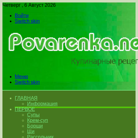
Четверг , 6 Август 2026
Войти
Switch skin
Меню
Switch skin
ГЛАВНАЯ
Информация
ПЕРВОЕ
Супы
Крем-суп
Борщи
Щи
Рассольник