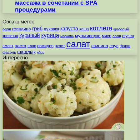
массажа в сочетании с SPA
процедурами
Облако меток
котлета
гриб
капуста
говядина
духовка
каша
борщ
крабовый
курица
куриный
мультиварке
мясо
креветка
огурец
морковь
овощ
салат
паста
свинина
соус
помидор
омлет
плов
рулет
фарш
шашлык
фасоль
яйцо
Интересно