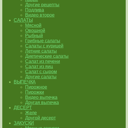
Другие рецепты
Подлива
Видео второе
САЛАТЫ
Мясной
Овощной
Рыбный
Грибные салаты
Салаты с курицей
Летние салаты
Диетические салаты
Салат из печени
Салат из яиц
Салат с сыром
Другие салаты
ВЫПЕЧКА
Пирожное
Пирожки
Видео выпечка
Другая выпечка
ДЕСЕРТ
Желе
Другой десерт
ЗАКУСКИ