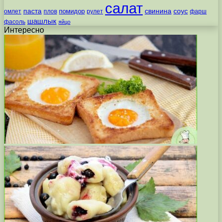
салат
паста
свинина
соус
помидор
омлет
плов
рулет
фарш
шашлык
фасоль
яйцо
Интересно