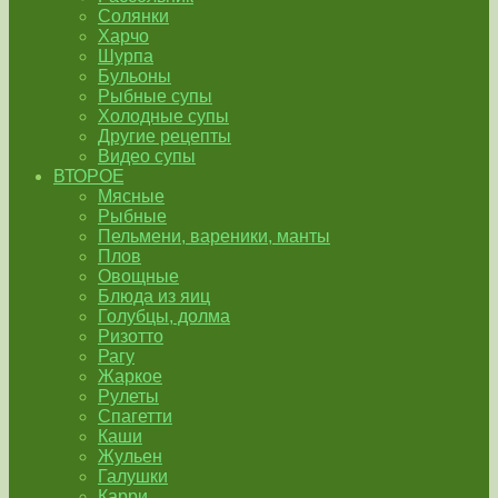
Солянки
Харчо
Шурпа
Бульоны
Рыбные супы
Холодные супы
Другие рецепты
Видео супы
ВТОРОЕ
Мясные
Рыбные
Пельмени, вареники, манты
Плов
Овощные
Блюда из яиц
Голубцы, долма
Ризотто
Рагу
Жаркое
Рулеты
Спагетти
Каши
Жульен
Галушки
Карри