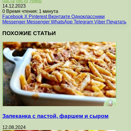
паста
песто
тунец
14.12.2023
0
Время чтения: 1 минута
Facebook
X
Pinterest
Вконтакте
Одноклассники
Messenger
Messenger
WhatsApp
Telegram
Viber
Печатать
ПОХОЖИЕ СТАТЬИ
Запеканка с пастой, фаршем и сыром
12.08.2024