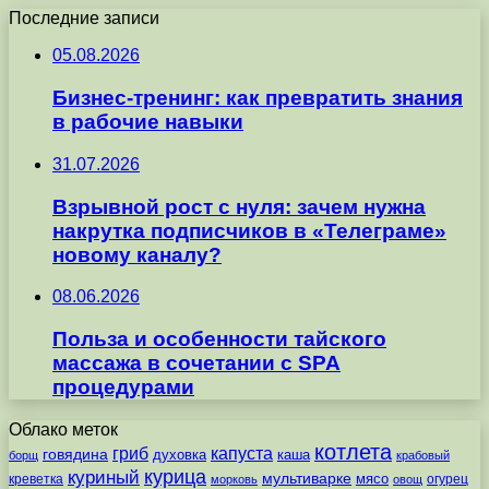
Последние записи
05.08.2026
Бизнес-тренинг: как превратить знания
в рабочие навыки
31.07.2026
Взрывной рост с нуля: зачем нужна
накрутка подписчиков в «Телеграме»
новому каналу?
08.06.2026
Польза и особенности тайского
массажа в сочетании с SPA
процедурами
Облако меток
котлета
гриб
капуста
говядина
духовка
каша
борщ
крабовый
курица
куриный
мультиварке
мясо
креветка
огурец
морковь
овощ