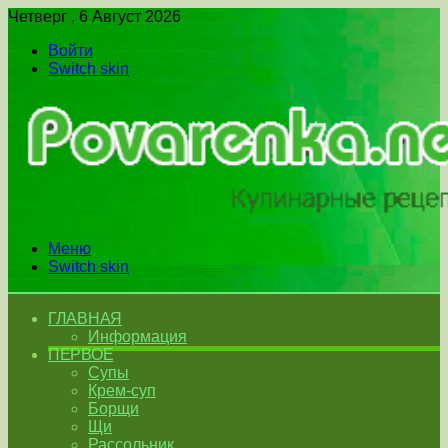
Четверг , 6 Август 2026
Войти
Switch skin
Меню
Switch skin
ГЛАВНАЯ
Информация
ПЕРВОЕ
Супы
Крем-суп
Борщи
Щи
Рассольник