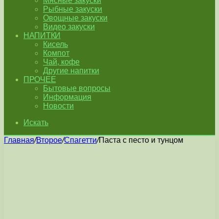
Мясные закуски
Рыбные закуски
Овощные закуски
Видео закуски
НАПИТКИ
Кисель
Компот
Чай, кофе
Другие напитки
ПРОЧЕЕ
Бытовые вопросы
Информация
Новости
Искать
Главная
/
Второе
/
Спагетти
/
Паста с песто и тунцом