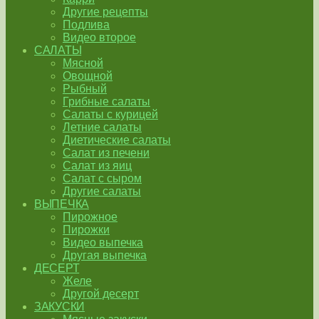
Другие рецепты
Подлива
Видео второе
САЛАТЫ
Мясной
Овощной
Рыбный
Грибные салаты
Салаты с курицей
Летние салаты
Диетические салаты
Салат из печени
Салат из яиц
Салат с сыром
Другие салаты
ВЫПЕЧКА
Пирожное
Пирожки
Видео выпечка
Другая выпечка
ДЕСЕРТ
Желе
Другой десерт
ЗАКУСКИ