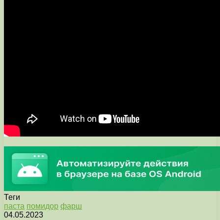
Теги
паста
помидор
фарш
04.05.2023