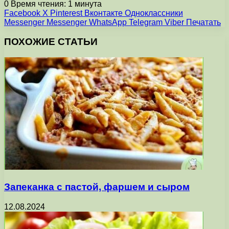
0
Время чтения: 1 минута
Facebook
X
Pinterest
Вконтакте
Одноклассники
Messenger
Messenger
WhatsApp
Telegram
Viber
Печатать
ПОХОЖИЕ СТАТЬИ
Запеканка с пастой, фаршем и сыром
12.08.2024