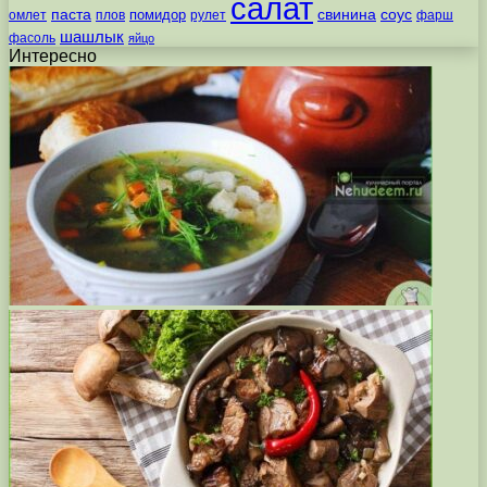
салат
паста
свинина
соус
помидор
омлет
плов
рулет
фарш
шашлык
фасоль
яйцо
Интересно