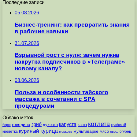
Последние записи
05.08.2026
Бизнес-тренинг: как превратить знания
в рабочие навыки
31.07.2026
Взрывной рост с нуля: зачем нужна
накрутка подписчиков в «Телеграме»
новому каналу?
08.06.2026
Польза и особенности тайского
массажа в сочетании с SPA
процедурами
Облако меток
котлета
гриб
капуста
говядина
духовка
каша
борщ
крабовый
курица
куриный
мультиварке
мясо
креветка
огурец
морковь
овощ