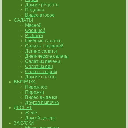
Другие рецепты
Подлива
Видео второе
САЛАТЫ
Мясной
Овощной
Рыбный
Грибные салаты
Салаты с курицей
Летние салаты
Диетические салаты
Салат из печени
Салат из яиц
Салат с сыром
Другие салаты
ВЫПЕЧКА
Пирожное
Пирожки
Видео выпечка
Другая выпечка
ДЕСЕРТ
Желе
Другой десерт
ЗАКУСКИ