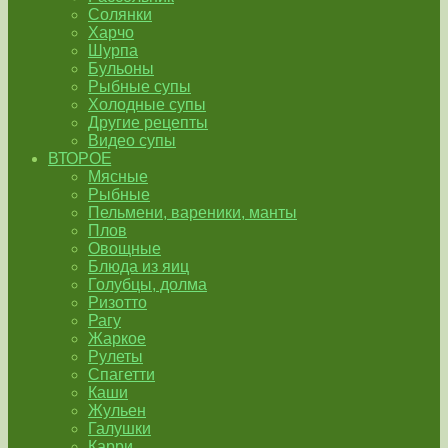
Солянки
Харчо
Шурпа
Бульоны
Рыбные супы
Холодные супы
Другие рецепты
Видео супы
ВТОРОЕ
Мясные
Рыбные
Пельмени, вареники, манты
Плов
Овощные
Блюда из яиц
Голубцы, долма
Ризотто
Рагу
Жаркое
Рулеты
Спагетти
Каши
Жульен
Галушки
Карри