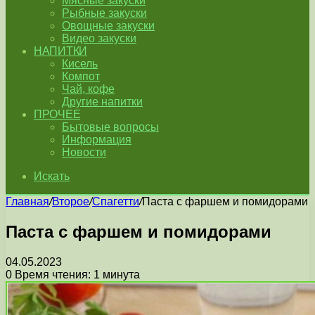
Мясные закуски
Рыбные закуски
Овощные закуски
Видео закуски
НАПИТКИ
Кисель
Компот
Чай, кофе
Другие напитки
ПРОЧЕЕ
Бытовые вопросы
Информация
Новости
Искать
Главная
/
Второе
/
Спагетти
/
Паста с фаршем и помидорами
Паста с фаршем и помидорами
04.05.2023
0
Время чтения: 1 минута