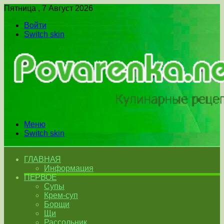
Пятница , 7 Август 2026
Войти
Switch skin
Меню
Switch skin
ГЛАВНАЯ
Информация
ПЕРВОЕ
Супы
Крем-суп
Борщи
Щи
Рассольник