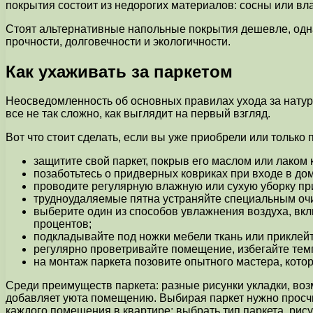
покрытия состоит из недорогих материалов: сосны или в
Стоят альтернативные напольные покрытия дешевле, одна
прочности, долговечности и экологичности.
Как ухаживать за паркетом
Неосведомленность об основных правилах ухода за натура
все не так сложно, как выглядит на первый взгляд.
Вот что стоит сделать, если вы уже приобрели или только
защитите свой паркет, покрыв его маслом или лако
позаботьтесь о придверных ковриках при входе в дом
проводите регулярную влажную или сухую уборку пр
трудноудаляемые пятна устраняйте специальным оч
выберите один из способов увлажнения воздуха, вкл
процентов;
подкладывайте под ножки мебели ткань или приклей
регулярно проветривайте помещение, избегайте тем
на монтаж паркета позовите опытного мастера, кото
Среди преимуществ паркета: разные рисунки укладки, возм
добавляет уюта помещению. Выбирая паркет нужно просчи
каждого помещения в квартире; выбрать тип паркета, рису