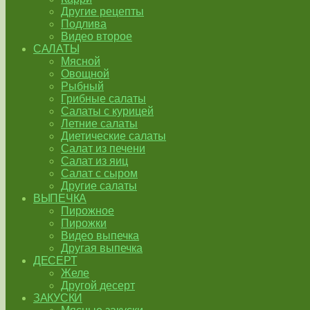
Другие рецепты
Подлива
Видео второе
САЛАТЫ
Мясной
Овощной
Рыбный
Грибные салаты
Салаты с курицей
Летние салаты
Диетические салаты
Салат из печени
Салат из яиц
Салат с сыром
Другие салаты
ВЫПЕЧКА
Пирожное
Пирожки
Видео выпечка
Другая выпечка
ДЕСЕРТ
Желе
Другой десерт
ЗАКУСКИ