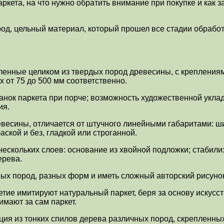
ркета, на что нужно обратить внимание при покупке и как з
од, цельный материал, который прошел все стадии обработ
ленные целиком из твердых пород древесины, с креплениям
 от 75 до 500 мм соответственно.
ланок паркета при порче; возможность художественной укл
ия.
весины, отличается от штучного линейными габаритами: ши
ской и без, гладкой или строганной.
ескольких слоев: основание из хвойной подложки; стабили
ерева.
ых пород, разных форм и иметь сложный авторский рисунок
ие имитируют натуральный паркет, беря за основу искусс
имают за сам паркет.
ция из тонких спилов дерева различных пород, скрепленны