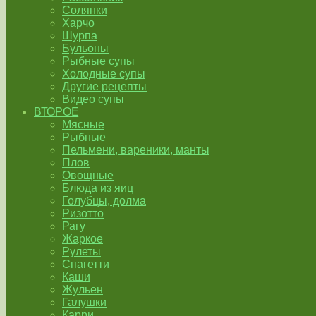
Солянки
Харчо
Шурпа
Бульоны
Рыбные супы
Холодные супы
Другие рецепты
Видео супы
ВТОРОЕ
Мясные
Рыбные
Пельмени, вареники, манты
Плов
Овощные
Блюда из яиц
Голубцы, долма
Ризотто
Рагу
Жаркое
Рулеты
Спагетти
Каши
Жульен
Галушки
Карри