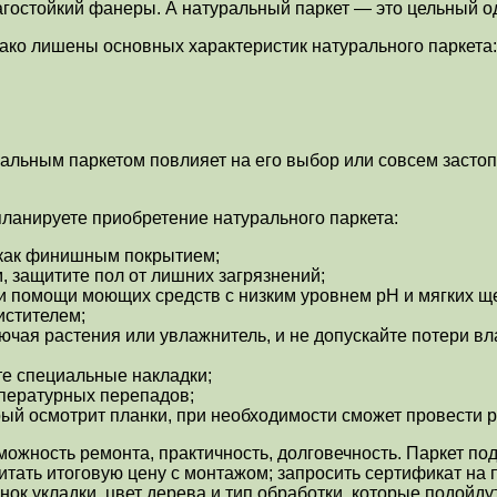
лагостойкий фанеры. А натуральный паркет — это цельный 
ко лишены основных характеристик натурального паркета:
льным паркетом повлияет на его выбор или совсем застопо
 планируете приобретение натурального паркета:
м как финишным покрытием;
, защитите пол от лишних загрязнений;
и помощи моющих средств с низким уровнем pH и мягких ще
истителем;
ючая растения или увлажнитель, и не допускайте потери в
те специальные накладки;
пературных перепадов;
рый осмотрит планки, при необходимости сможет провести р
ожность ремонта, практичность, долговечность. Паркет под
тать итоговую цену с монтажом; запросить сертификат на 
нок укладки, цвет дерева и тип обработки, которые подойду