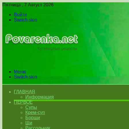
Пятница , 7 Август 2026
Войти
Switch skin
Меню
Switch skin
ГЛАВНАЯ
Информация
ПЕРВОЕ
Супы
Крем-суп
Борщи
Щи
Рассольник