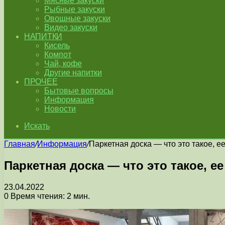
Мясные закуски
Рыбные закуски
Овощные закуски
Видео закуски
НАПИТКИ
Кисель
Компот
Чай, кофе
Другие напитки
ПРОЧЕЕ
Бытовые вопросы
Информация
Новости
Искать
Главная
/
Информация
/
Паркетная доска — что это такое, е
Паркетная доска — что это такое, е
23.04.2022
0
Время чтения: 2 мин.