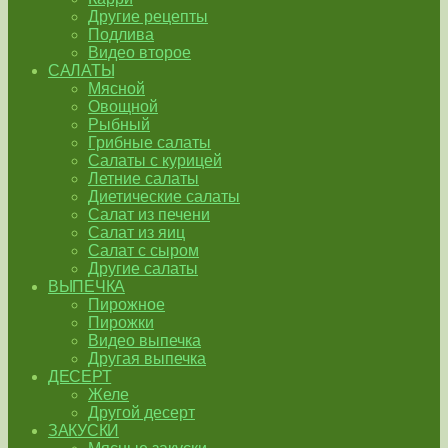
Другие рецепты
Подлива
Видео второе
САЛАТЫ
Мясной
Овощной
Рыбный
Грибные салаты
Салаты с курицей
Летние салаты
Диетические салаты
Салат из печени
Салат из яиц
Салат с сыром
Другие салаты
ВЫПЕЧКА
Пирожное
Пирожки
Видео выпечка
Другая выпечка
ДЕСЕРТ
Желе
Другой десерт
ЗАКУСКИ