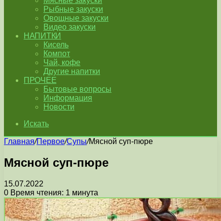
Мясные закуски
Рыбные закуски
Овощные закуски
Видео закуски
НАПИТКИ
Кисель
Компот
Чай, кофе
Другие напитки
ПРОЧЕЕ
Бытовые вопросы
Информация
Новости
Искать
Главная
/
Первое
/
Супы
/
Мясной суп-пюре
Мясной суп-пюре
15.07.2022
0
Время чтения: 1 минута