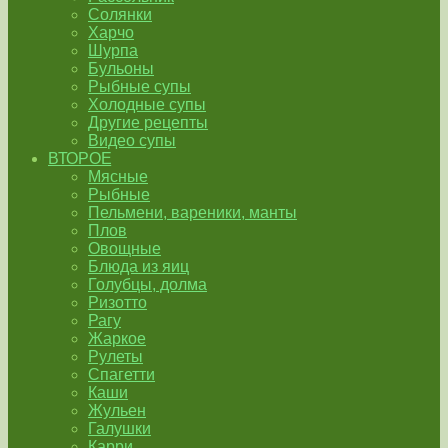
Солянки
Харчо
Шурпа
Бульоны
Рыбные супы
Холодные супы
Другие рецепты
Видео супы
ВТОРОЕ
Мясные
Рыбные
Пельмени, вареники, манты
Плов
Овощные
Блюда из яиц
Голубцы, долма
Ризотто
Рагу
Жаркое
Рулеты
Спагетти
Каши
Жульен
Галушки
Карри