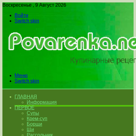
Воскресенье , 9 Август 2026
Войти
Switch skin
Меню
Switch skin
ГЛАВНАЯ
Информация
ПЕРВОЕ
Супы
Крем-суп
Борщи
Щи
Рассольник