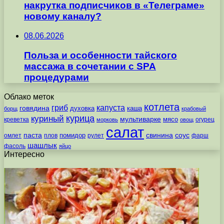
накрутка подписчиков в «Телеграме»
новому каналу?
08.06.2026
Польза и особенности тайского
массажа в сочетании с SPA
процедурами
Облако меток
котлета
гриб
капуста
говядина
духовка
каша
борщ
крабовый
курица
куриный
мультиварке
мясо
креветка
огурец
морковь
овощ
салат
паста
свинина
соус
помидор
омлет
плов
рулет
фарш
шашлык
фасоль
яйцо
Интересно