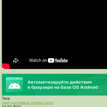
Теги
гриб
картофель
огурец
салат