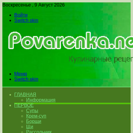
Воскресенье , 9 Август 2026
Войти
Switch skin
Меню
Switch skin
ГЛАВНАЯ
Информация
ПЕРВОЕ
Супы
Крем-суп
Борщи
Щи
Рассольник