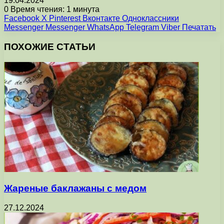
19.04.2024
0
Время чтения: 1 минута
Facebook
X
Pinterest
Вконтакте
Одноклассники
Messenger
Messenger
WhatsApp
Telegram
Viber
Печатать
ПОХОЖИЕ СТАТЬИ
Жареные баклажаны с медом
27.12.2024