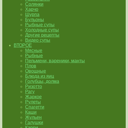
Солянки
Харчо
Шурпа
Бульоны
Рыбные супы
Холодные супы
Другие рецепты
Видео супы
ВТОРОЕ
Мясные
Рыбные
Пельмени, вареники, манты
Плов
Овощные
Блюда из яиц
Голубцы, долма
Ризотто
Рагу
Жаркое
Рулеты
Спагетти
Каши
Жульен
Галушки
Карри