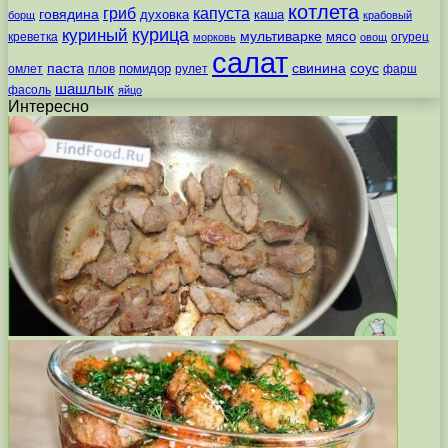
котлета
гриб
капуста
говядина
духовка
каша
борщ
крабовый
курица
куриный
мультиварке
мясо
креветка
огурец
морковь
овощ
салат
паста
свинина
соус
помидор
омлет
плов
рулет
фарш
шашлык
фасоль
яйцо
Интересно