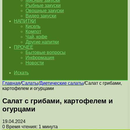
Мясные закуски
Рыбные закуски
Овощные закуски
Видео закуски
НАПИТКИ
Кисель
Компот
Чай, кофе
Другие напитки
ПРОЧЕЕ
Бытовые вопросы
Информация
Новости
Искать
Главная
/
Салаты
/
Диетические салаты
/
Салат с грибами,
картофелем и огурцами
Салат с грибами, картофелем и
огурцами
19.04.2024
0
Время чтения: 1 минута