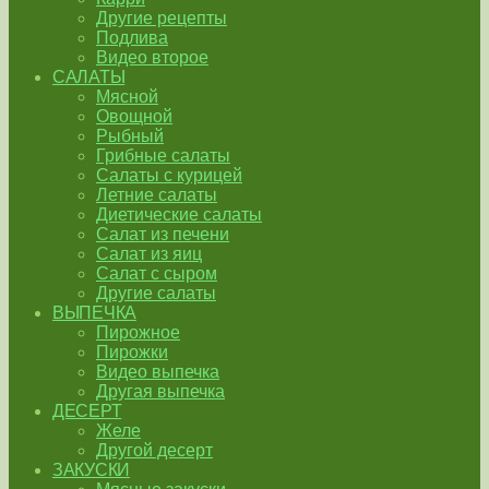
Другие рецепты
Подлива
Видео второе
САЛАТЫ
Мясной
Овощной
Рыбный
Грибные салаты
Салаты с курицей
Летние салаты
Диетические салаты
Салат из печени
Салат из яиц
Салат с сыром
Другие салаты
ВЫПЕЧКА
Пирожное
Пирожки
Видео выпечка
Другая выпечка
ДЕСЕРТ
Желе
Другой десерт
ЗАКУСКИ