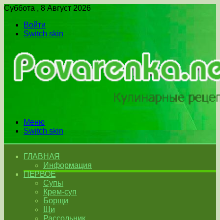
Суббота , 8 Август 2026
Войти
Switch skin
Меню
Switch skin
ГЛАВНАЯ
Информация
ПЕРВОЕ
Супы
Крем-суп
Борщи
Щи
Рассольник