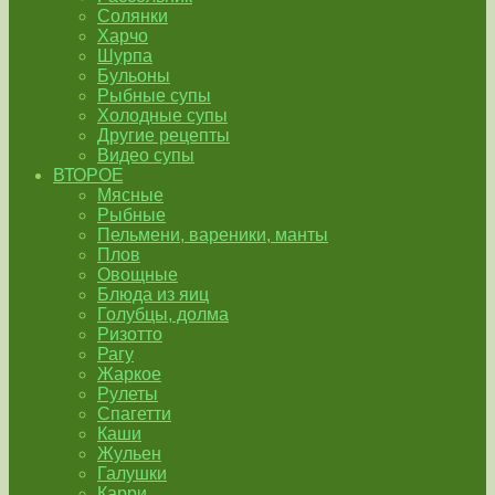
Солянки
Харчо
Шурпа
Бульоны
Рыбные супы
Холодные супы
Другие рецепты
Видео супы
ВТОРОЕ
Мясные
Рыбные
Пельмени, вареники, манты
Плов
Овощные
Блюда из яиц
Голубцы, долма
Ризотто
Рагу
Жаркое
Рулеты
Спагетти
Каши
Жульен
Галушки
Карри