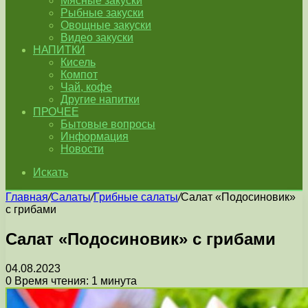
Мясные закуски
Рыбные закуски
Овощные закуски
Видео закуски
НАПИТКИ
Кисель
Компот
Чай, кофе
Другие напитки
ПРОЧЕЕ
Бытовые вопросы
Информация
Новости
Искать
Главная
/
Салаты
/
Грибные салаты
/
Салат «Подосиновик»
с грибами
Салат «Подосиновик» с грибами
04.08.2023
0
Время чтения: 1 минута