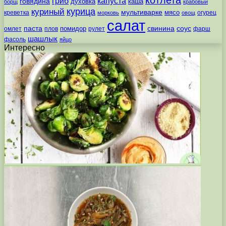
котлета
гриб
капуста
говядина
духовка
каша
борщ
крабовый
курица
куриный
мультиварке
мясо
креветка
огурец
морковь
овощ
салат
паста
свинина
соус
помидор
омлет
плов
рулет
фарш
шашлык
фасоль
яйцо
Интересно