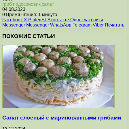
гриб
подосиновик
салат
04.08.2023
0
Время чтения: 1 минута
Facebook
X
Pinterest
Вконтакте
Одноклассники
Messenger
Messenger
WhatsApp
Telegram
Viber
Печатать
ПОХОЖИЕ СТАТЬИ
Салат слоеный с маринованными грибами
13.12.2024