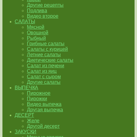
Другие рецепты
Подлива
Видео второе
САЛАТЫ
Мясной
Овощной
Рыбный
Грибные салаты
Салаты с курицей
Летние салаты
Диетические салаты
Салат из печени
Салат из яиц
Салат с сыром
Другие салаты
ВЫПЕЧКА
Пирожное
Пирожки
Видео выпечка
Другая выпечка
ДЕСЕРТ
Желе
Другой десерт
ЗАКУСКИ