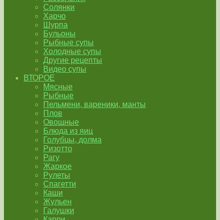
Солянки
Харчо
Шурпа
Бульоны
Рыбные супы
Холодные супы
Другие рецепты
Видео супы
ВТОРОЕ
Мясные
Рыбные
Пельмени, вареники, манты
Плов
Овощные
Блюда из яиц
Голубцы, долма
Ризотто
Рагу
Жаркое
Рулеты
Спагетти
Каши
Жульен
Галушки
Карри