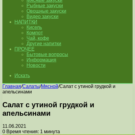
Мясные закуски
Рыбные закуски
Овощные закуски
Видео закуски
НАПИТКИ
Кисель
Компот
Чай, кофе
Другие напитки
ПРОЧЕЕ
Бытовые вопросы
Информация
Новости
Искать
Главная
/
Салаты
/
Мясной
/
Салат с утиной грудкой и
апельсинами
Салат с утиной грудкой и
апельсинами
11.06.2021
0
Время чтения: 1 минута