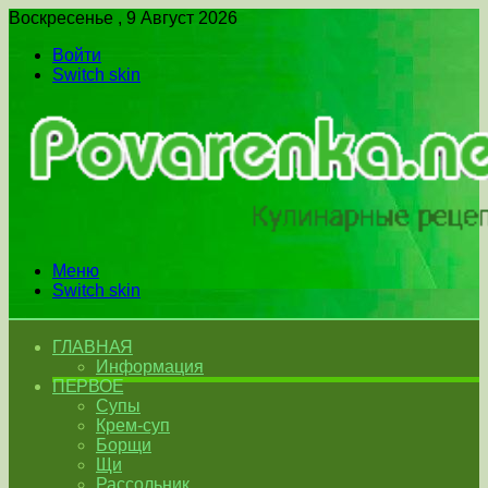
Воскресенье , 9 Август 2026
Войти
Switch skin
Меню
Switch skin
ГЛАВНАЯ
Информация
ПЕРВОЕ
Супы
Крем-суп
Борщи
Щи
Рассольник