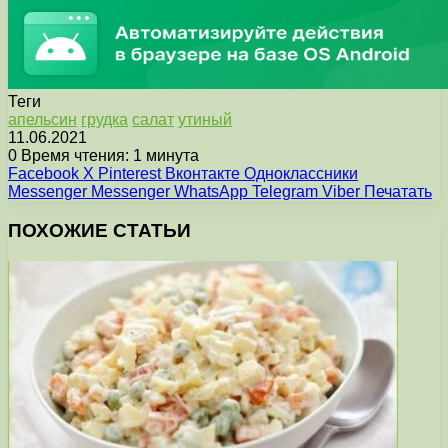
Теги
апельсин
грудка
салат
утиный
11.06.2021
0
Время чтения: 1 минута
Facebook
X
Pinterest
Вконтакте
Одноклассники
Messenger
Messenger
WhatsApp
Telegram
Viber
Печатать
ПОХОЖИЕ СТАТЬИ