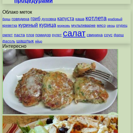
процедурами
Облако меток
котлета
гриб
капуста
говядина
духовка
каша
борщ
крабовый
курица
куриный
мультиварке
мясо
креветка
огурец
морковь
овощ
салат
паста
свинина
соус
помидор
омлет
плов
рулет
фарш
шашлык
фасоль
яйцо
Интересно