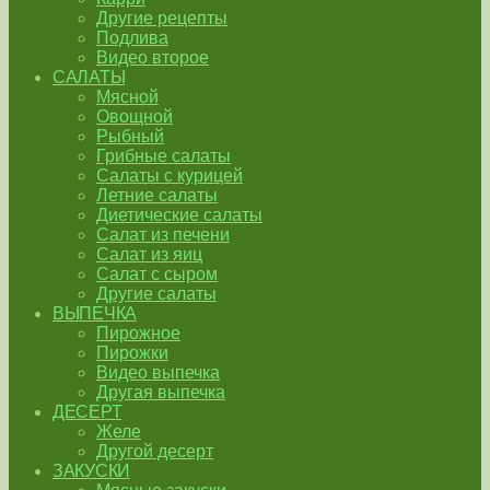
Другие рецепты
Подлива
Видео второе
САЛАТЫ
Мясной
Овощной
Рыбный
Грибные салаты
Салаты с курицей
Летние салаты
Диетические салаты
Салат из печени
Салат из яиц
Салат с сыром
Другие салаты
ВЫПЕЧКА
Пирожное
Пирожки
Видео выпечка
Другая выпечка
ДЕСЕРТ
Желе
Другой десерт
ЗАКУСКИ