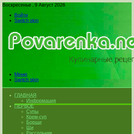
Воскресенье , 9 Август 2026
Войти
Switch skin
Меню
Switch skin
ГЛАВНАЯ
Информация
ПЕРВОЕ
Супы
Крем-суп
Борщи
Щи
Рассольник