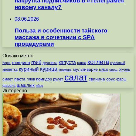
накрутка подписчиков в «Телеграме»
новому каналу?
08.06.2026
Польза и особенности тайского
массажа в сочетании с SPA
процедурами
Облако меток
котлета
гриб
капуста
говядина
духовка
каша
борщ
крабовый
курица
куриный
мультиварке
мясо
креветка
огурец
морковь
овощ
салат
паста
свинина
соус
помидор
омлет
плов
рулет
фарш
шашлык
фасоль
яйцо
Интересно