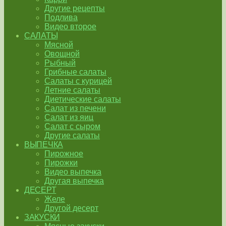
Другие рецепты
Подлива
Видео второе
САЛАТЫ
Мясной
Овощной
Рыбный
Грибные салаты
Салаты с курицей
Летние салаты
Диетические салаты
Салат из печени
Салат из яиц
Салат с сыром
Другие салаты
ВЫПЕЧКА
Пирожное
Пирожки
Видео выпечка
Другая выпечка
ДЕСЕРТ
Желе
Другой десерт
ЗАКУСКИ