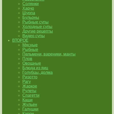
Солянки
Харчо
Шурпа
Бульоны
Рыбные супы
Холодные супы
Другие рецепты
Видео супы
ВТОРОЕ
Мясные
Рыбные
Пельмени, вареники, манты
Плов
Овощные
Блюда из яиц
Голубцы, долма
Ризотто
Рагу
Жаркое
Рулеты
Спагетти
Каши
Жульен
Галушки
Карри