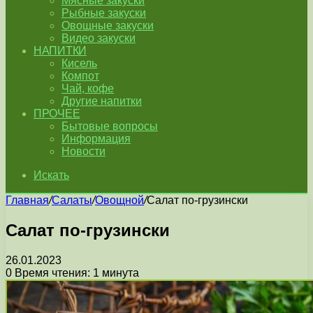
Мясные закуски
Рыбные закуски
Овощные закуски
Видео закуски
НАПИТКИ
Кисель
Компот
Чай, кофе
Другие напитки
ПРОЧЕЕ
Бытовые вопросы
Информация
Новости
Искать
Главная
/
Салаты
/
Овощной
/
Салат по-грузински
Салат по-грузински
26.01.2023
0
Время чтения: 1 минута