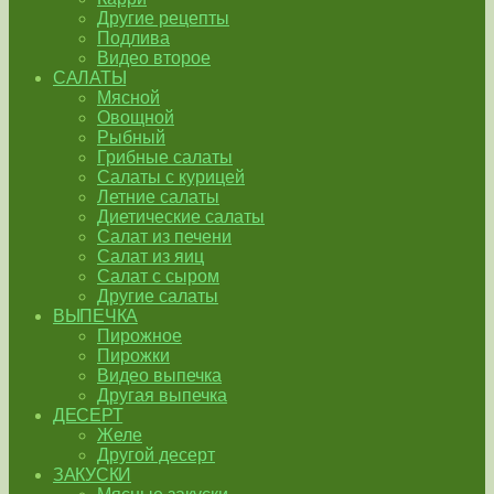
Другие рецепты
Подлива
Видео второе
САЛАТЫ
Мясной
Овощной
Рыбный
Грибные салаты
Салаты с курицей
Летние салаты
Диетические салаты
Салат из печени
Салат из яиц
Салат с сыром
Другие салаты
ВЫПЕЧКА
Пирожное
Пирожки
Видео выпечка
Другая выпечка
ДЕСЕРТ
Желе
Другой десерт
ЗАКУСКИ