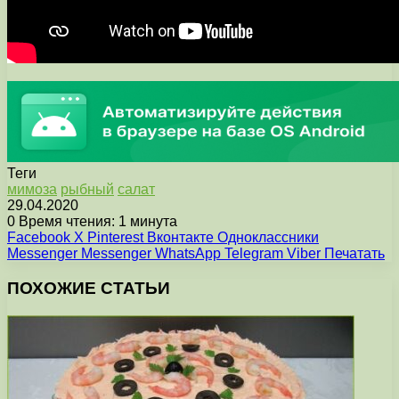
Теги
мимоза
рыбный
салат
29.04.2020
0
Время чтения: 1 минута
Facebook
X
Pinterest
Вконтакте
Одноклассники
Messenger
Messenger
WhatsApp
Telegram
Viber
Печатать
ПОХОЖИЕ СТАТЬИ