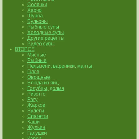
Солянки
Харчо
Шурпа
Бульоны
Рыбные супы
Холодные супы
Другие рецепты
Видео супы
ВТОРОЕ
Мясные
Рыбные
Пельмени, вареники, манты
Плов
Овощные
Блюда из яиц
Голубцы, долма
Ризотто
Рагу
Жаркое
Рулеты
Спагетти
Каши
Жульен
Галушки
Карри