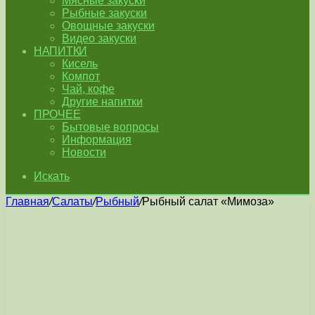
Мясные закуски
Рыбные закуски
Овощные закуски
Видео закуски
НАПИТКИ
Кисель
Компот
Чай, кофе
Другие напитки
ПРОЧЕЕ
Бытовые вопросы
Информация
Новости
Искать
Главная
/
Салаты
/
Рыбный
/
Рыбный салат «Мимоза»