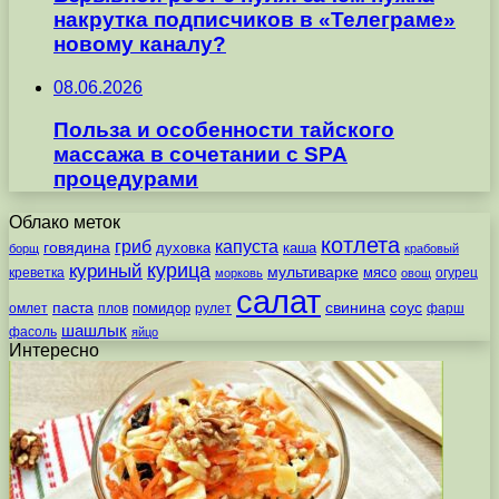
накрутка подписчиков в «Телеграме»
новому каналу?
08.06.2026
Польза и особенности тайского
массажа в сочетании с SPA
процедурами
Облако меток
котлета
гриб
капуста
говядина
духовка
каша
борщ
крабовый
курица
куриный
мультиварке
мясо
креветка
огурец
морковь
овощ
салат
паста
свинина
соус
помидор
омлет
плов
рулет
фарш
шашлык
фасоль
яйцо
Интересно