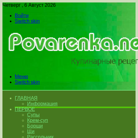
Четверг , 6 Август 2026
Войти
Switch skin
Меню
Switch skin
ГЛАВНАЯ
Информация
ПЕРВОЕ
Супы
Крем-суп
Борщи
Щи
Рассольник