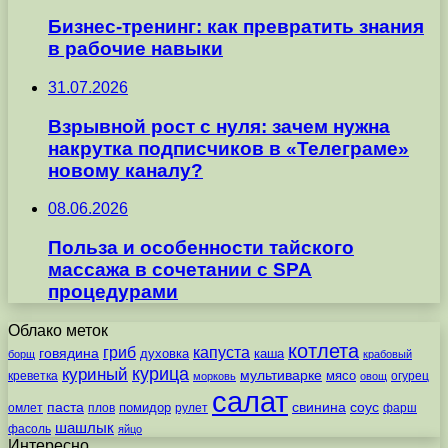
Бизнес-тренинг: как превратить знания
в рабочие навыки
31.07.2026
Взрывной рост с нуля: зачем нужна
накрутка подписчиков в «Телеграме»
новому каналу?
08.06.2026
Польза и особенности тайского
массажа в сочетании с SPA
процедурами
Облако меток
котлета
гриб
капуста
говядина
духовка
каша
борщ
крабовый
курица
куриный
мультиварке
мясо
креветка
огурец
морковь
овощ
салат
паста
свинина
соус
помидор
омлет
плов
рулет
фарш
шашлык
фасоль
яйцо
Интересно