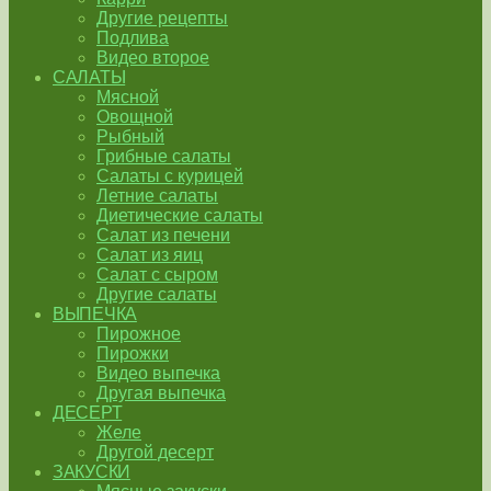
Другие рецепты
Подлива
Видео второе
САЛАТЫ
Мясной
Овощной
Рыбный
Грибные салаты
Салаты с курицей
Летние салаты
Диетические салаты
Салат из печени
Салат из яиц
Салат с сыром
Другие салаты
ВЫПЕЧКА
Пирожное
Пирожки
Видео выпечка
Другая выпечка
ДЕСЕРТ
Желе
Другой десерт
ЗАКУСКИ