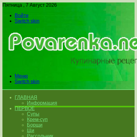
Пятница , 7 Август 2026
Войти
Switch skin
Меню
Switch skin
ГЛАВНАЯ
Информация
ПЕРВОЕ
Супы
Крем-суп
Борщи
Щи
Рассольник