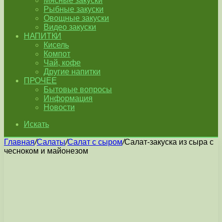
Мясные закуски
Рыбные закуски
Овощные закуски
Видео закуски
НАПИТКИ
Кисель
Компот
Чай, кофе
Другие напитки
ПРОЧЕЕ
Бытовые вопросы
Информация
Новости
Искать
Главная
/
Салаты
/
Салат с сыром
/
Салат-закуска из сыра с
чесноком и майонезом