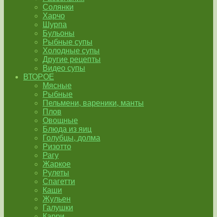
Солянки
Харчо
Шурпа
Бульоны
Рыбные супы
Холодные супы
Другие рецепты
Видео супы
ВТОРОЕ
Мясные
Рыбные
Пельмени, вареники, манты
Плов
Овощные
Блюда из яиц
Голубцы, долма
Ризотто
Рагу
Жаркое
Рулеты
Спагетти
Каши
Жульен
Галушки
Карри