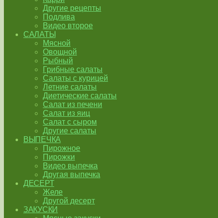
Другие рецепты
Подлива
Видео второе
САЛАТЫ
Мясной
Овощной
Рыбный
Грибные салаты
Салаты с курицей
Летние салаты
Диетические салаты
Салат из печени
Салат из яиц
Салат с сыром
Другие салаты
ВЫПЕЧКА
Пирожное
Пирожки
Видео выпечка
Другая выпечка
ДЕСЕРТ
Желе
Другой десерт
ЗАКУСКИ