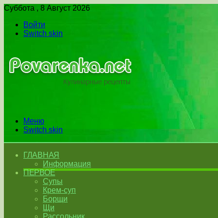
Суббота , 8 Август 2026
Войти
Switch skin
Меню
Switch skin
ГЛАВНАЯ
Информация
ПЕРВОЕ
Супы
Крем-суп
Борщи
Щи
Рассольник