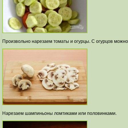
Произвольно нарезаем томаты и огурцы. С огурцов можно 
Нарезаем шампиньоны ломтиками или половинками.