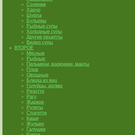
Солянки
Харчо
Шурпа
Бульоны
Рыбные супы
Холодные супы
Другие рецепты
Видео супы
ВТОРОЕ
Мясные
Рыбные
Пельмени, вареники, манты
Плов
Овощные
Блюда из яиц
Голубцы, долма
Ризотто
Рагу
Жаркое
Рулеты
Спагетти
Каши
Жульен
Галушки
Карри