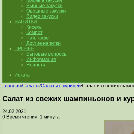
Мясные закуски
Рыбные закуски
Овощные закуски
Видео закуски
НАПИТКИ
Кисель
Компот
Чай, кофе
Другие напитки
ПРОЧЕЕ
Бытовые вопросы
Информация
Новости
Искать
Главная
/
Салаты
/
Салаты с курицей
/
Салат из свежих шамп
Салат из свежих шампиньонов и ку
24.02.2021
0
Время чтения: 1 минута