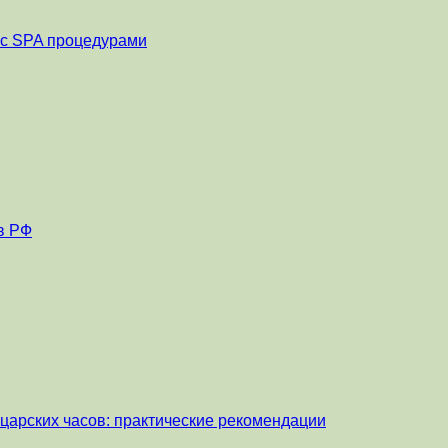
и с SPA процедурами
в РФ
царских часов: практические рекомендации