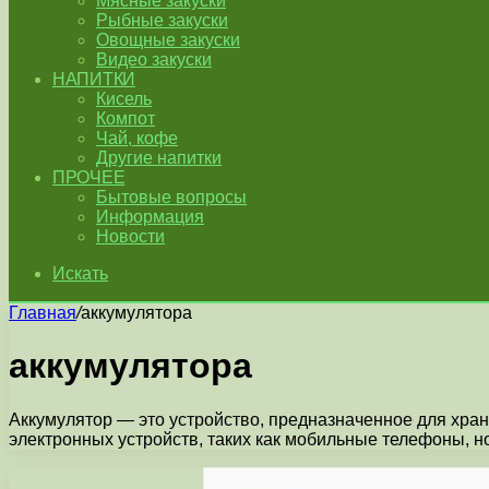
Мясные закуски
Рыбные закуски
Овощные закуски
Видео закуски
НАПИТКИ
Кисель
Компот
Чай, кофе
Другие напитки
ПРОЧЕЕ
Бытовые вопросы
Информация
Новости
Искать
Главная
/
аккумулятора
аккумулятора
Аккумулятор — это устройство, предназначенное для хран
электронных устройств, таких как мобильные телефоны, 