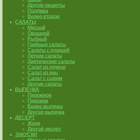
Другие рецепты
Подлива
Видео второе
САЛАТЫ
Мясной
Овощной
Рыбный
Грибные салаты
Салаты с курицей
Летние салаты
Диетические салаты
Салат из печени
Салат из яиц
Салат с сыром
Другие салаты
ВЫПЕЧКА
Пирожное
Пирожки
Видео выпечка
Другая выпечка
ДЕСЕРТ
Желе
Другой десерт
ЗАКУСКИ