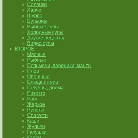
Солянки
Харчо
Шурпа
Бульоны
Рыбные супы
Холодные супы
Другие рецепты
Видео супы
ВТОРОЕ
Мясные
Рыбные
Пельмени, вареники, манты
Плов
Овощные
Блюда из яиц
Голубцы, долма
Ризотто
Рагу
Жаркое
Рулеты
Спагетти
Каши
Жульен
Галушки
Карри