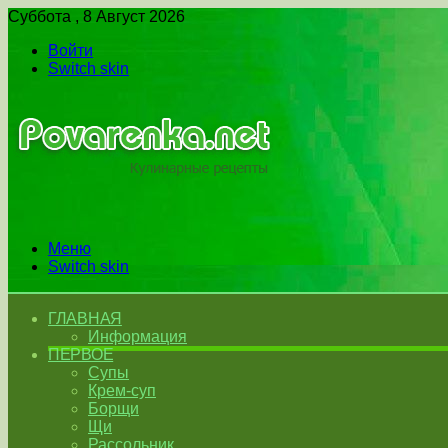
Суббота , 8 Август 2026
Войти
Switch skin
Меню
Switch skin
ГЛАВНАЯ
Информация
ПЕРВОЕ
Супы
Крем-суп
Борщи
Щи
Рассольник