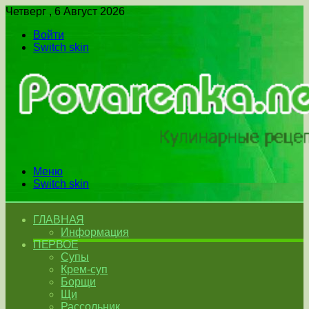
Четверг , 6 Август 2026
Войти
Switch skin
Меню
Switch skin
ГЛАВНАЯ
Информация
ПЕРВОЕ
Супы
Крем-суп
Борщи
Щи
Рассольник