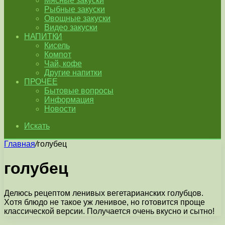
Мясные закуски
Рыбные закуски
Овощные закуски
Видео закуски
НАПИТКИ
Кисель
Компот
Чай, кофе
Другие напитки
ПРОЧЕЕ
Бытовые вопросы
Информация
Новости
Искать
Главная
/
голубец
голубец
Делюсь рецептом ленивых вегетарианских голубцов.
Хотя блюдо не такое уж ленивое, но готовится проще
классической версии. Получается очень вкусно и сытно!