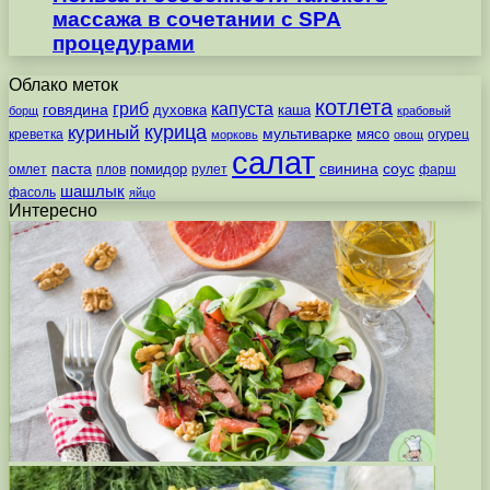
массажа в сочетании с SPA
процедурами
Облако меток
котлета
гриб
капуста
говядина
духовка
каша
борщ
крабовый
курица
куриный
мультиварке
мясо
креветка
огурец
морковь
овощ
салат
паста
свинина
соус
помидор
омлет
плов
рулет
фарш
шашлык
фасоль
яйцо
Интересно