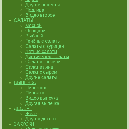
Другие рецепты
Подлива
Видео второе
САЛАТЫ
Мясной
Овощной
Рыбный
Грибные салаты
Салаты с курицей
Летние салаты
Диетические салаты
Салат из печени
Салат из яиц
Салат с сыром
Другие салаты
ВЫПЕЧКА
Пирожное
Пирожки
Видео выпечка
Другая выпечка
ДЕСЕРТ
Желе
Другой десерт
ЗАКУСКИ