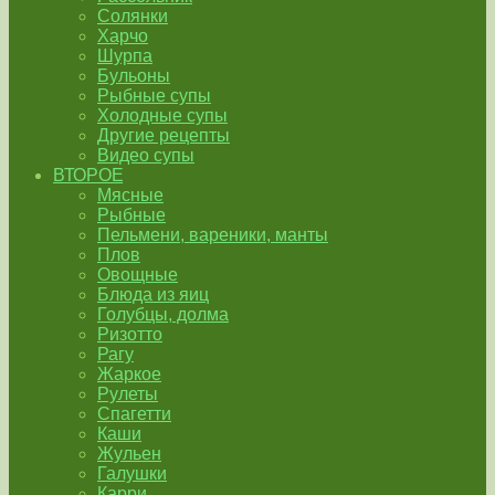
Солянки
Харчо
Шурпа
Бульоны
Рыбные супы
Холодные супы
Другие рецепты
Видео супы
ВТОРОЕ
Мясные
Рыбные
Пельмени, вареники, манты
Плов
Овощные
Блюда из яиц
Голубцы, долма
Ризотто
Рагу
Жаркое
Рулеты
Спагетти
Каши
Жульен
Галушки
Карри