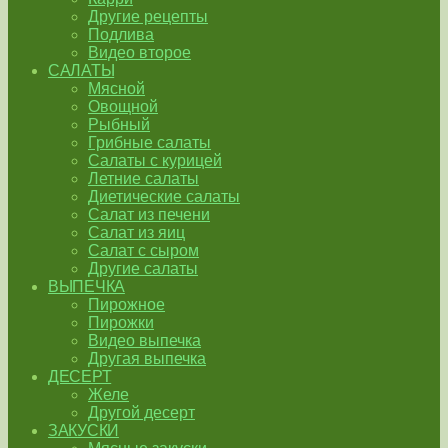
Другие рецепты
Подлива
Видео второе
САЛАТЫ
Мясной
Овощной
Рыбный
Грибные салаты
Салаты с курицей
Летние салаты
Диетические салаты
Салат из печени
Салат из яиц
Салат с сыром
Другие салаты
ВЫПЕЧКА
Пирожное
Пирожки
Видео выпечка
Другая выпечка
ДЕСЕРТ
Желе
Другой десерт
ЗАКУСКИ