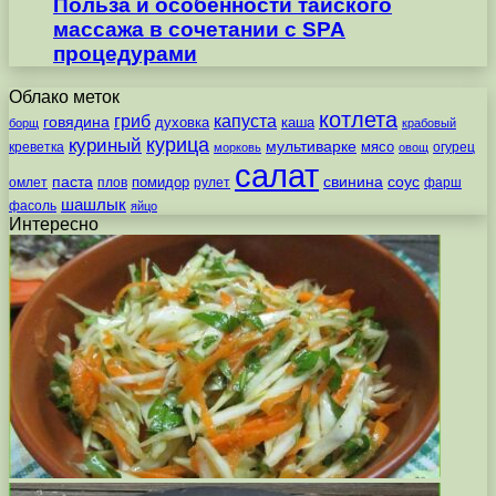
Польза и особенности тайского
массажа в сочетании с SPA
процедурами
Облако меток
котлета
гриб
капуста
говядина
духовка
каша
борщ
крабовый
курица
куриный
мультиварке
мясо
креветка
огурец
морковь
овощ
салат
паста
свинина
соус
помидор
омлет
плов
рулет
фарш
шашлык
фасоль
яйцо
Интересно