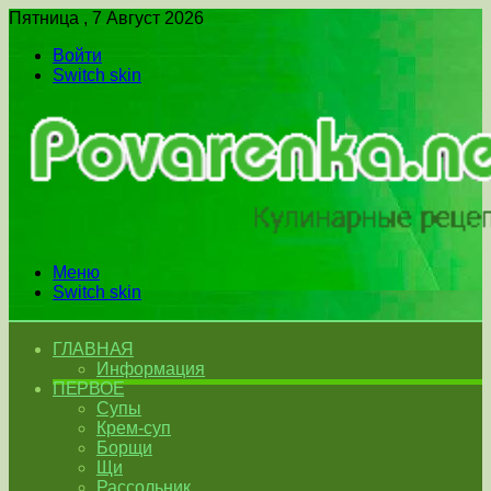
Пятница , 7 Август 2026
Войти
Switch skin
Меню
Switch skin
ГЛАВНАЯ
Информация
ПЕРВОЕ
Супы
Крем-суп
Борщи
Щи
Рассольник