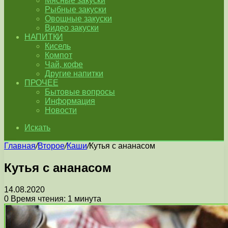
Мясные закуски
Рыбные закуски
Овощные закуски
Видео закуски
НАПИТКИ
Кисель
Компот
Чай, кофе
Другие напитки
ПРОЧЕЕ
Бытовые вопросы
Информация
Новости
Искать
Главная
/
Второе
/
Каши
/
Кутья с ананасом
Кутья с ананасом
14.08.2020
0
Время чтения: 1 минута