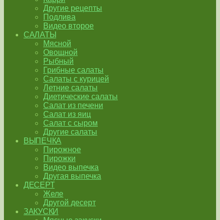
Другие рецепты
Подлива
Видео второе
САЛАТЫ
Мясной
Овощной
Рыбный
Грибные салаты
Салаты с курицей
Летние салаты
Диетические салаты
Салат из печени
Салат из яиц
Салат с сыром
Другие салаты
ВЫПЕЧКА
Пирожное
Пирожки
Видео выпечка
Другая выпечка
ДЕСЕРТ
Желе
Другой десерт
ЗАКУСКИ