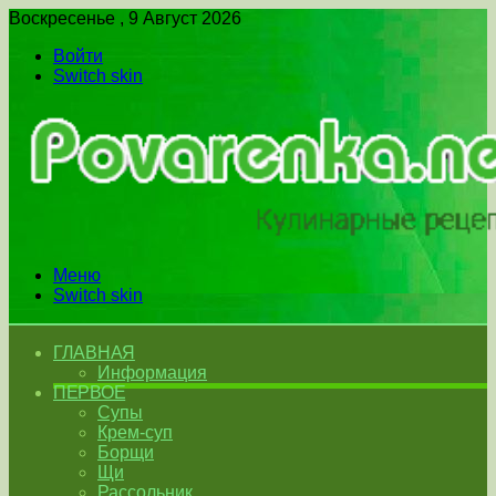
Воскресенье , 9 Август 2026
Войти
Switch skin
Меню
Switch skin
ГЛАВНАЯ
Информация
ПЕРВОЕ
Супы
Крем-суп
Борщи
Щи
Рассольник