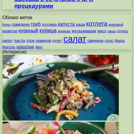
процедурами
Облако меток
котлета
гриб
капуста
говядина
духовка
каша
борщ
крабовый
курица
куриный
мультиварке
мясо
креветка
огурец
морковь
овощ
салат
паста
свинина
соус
помидор
омлет
плов
рулет
фарш
шашлык
фасоль
яйцо
Интересно