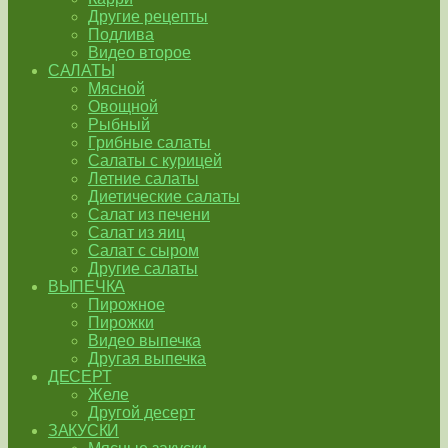
Другие рецепты
Подлива
Видео второе
САЛАТЫ
Мясной
Овощной
Рыбный
Грибные салаты
Салаты с курицей
Летние салаты
Диетические салаты
Салат из печени
Салат из яиц
Салат с сыром
Другие салаты
ВЫПЕЧКА
Пирожное
Пирожки
Видео выпечка
Другая выпечка
ДЕСЕРТ
Желе
Другой десерт
ЗАКУСКИ