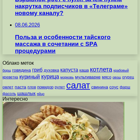
накрутка подписчиков в «Телеграме»
новому каналу?
08.06.2026
Польза и особенности тайского
массажа в сочетании с SPA
процедурами
Облако меток
котлета
гриб
капуста
говядина
духовка
каша
борщ
крабовый
курица
куриный
мультиварке
мясо
креветка
огурец
морковь
овощ
салат
паста
свинина
соус
помидор
омлет
плов
рулет
фарш
шашлык
фасоль
яйцо
Интересно