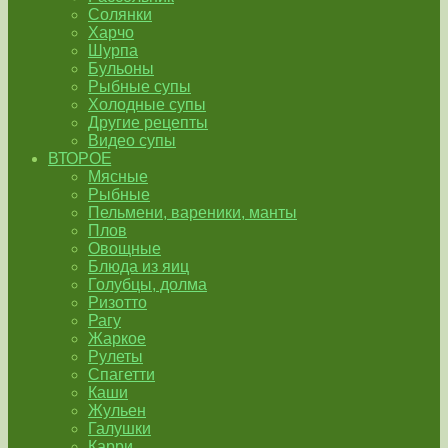
Солянки
Харчо
Шурпа
Бульоны
Рыбные супы
Холодные супы
Другие рецепты
Видео супы
ВТОРОЕ
Мясные
Рыбные
Пельмени, вареники, манты
Плов
Овощные
Блюда из яиц
Голубцы, долма
Ризотто
Рагу
Жаркое
Рулеты
Спагетти
Каши
Жульен
Галушки
Карри