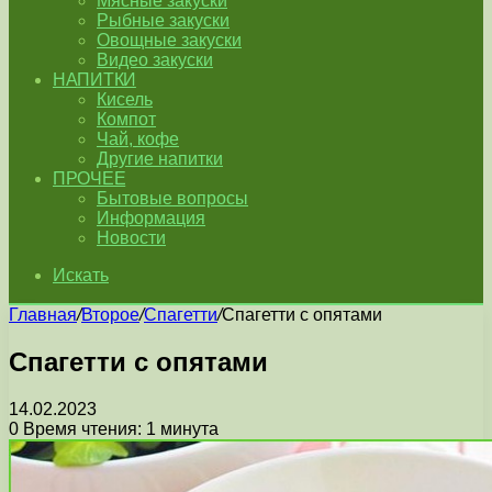
Мясные закуски
Рыбные закуски
Овощные закуски
Видео закуски
НАПИТКИ
Кисель
Компот
Чай, кофе
Другие напитки
ПРОЧЕЕ
Бытовые вопросы
Информация
Новости
Искать
Главная
/
Второе
/
Спагетти
/
Спагетти с опятами
Спагетти с опятами
14.02.2023
0
Время чтения: 1 минута