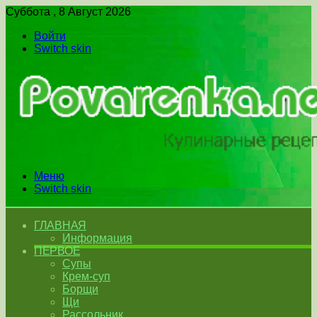
Суббота , 8 Август 2026
Войти
Switch skin
Меню
Switch skin
ГЛАВНАЯ
Информация
ПЕРВОЕ
Супы
Крем-суп
Борщи
Щи
Рассольник