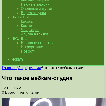
Мясные закуски
Рыбные закуски
Овощные закуски
Видео закуски
НАПИТКИ
Кисель
Компот
Чай, кофе
Другие напитки
ПРОЧЕЕ
Бытовые вопросы
Информация
Новости
Искать
Главная
/
Информация
/
Что такое вебкам-студия
Что такое вебкам-студия
12.02.2022
0
Время чтения: 2 мин.