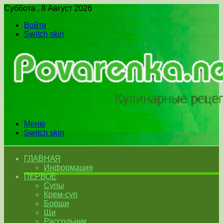
Суббота , 8 Август 2026
Войти
Switch skin
Меню
Switch skin
ГЛАВНАЯ
Информация
ПЕРВОЕ
Супы
Крем-суп
Борщи
Щи
Рассольник