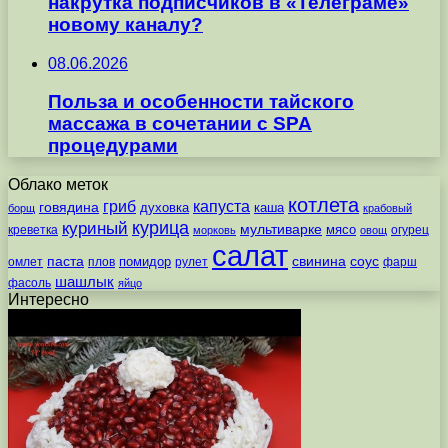
накрутка подписчиков в «Телеграме»
новому каналу?
08.06.2026
Польза и особенности тайского
массажа в сочетании с SPA
процедурами
Облако меток
котлета
гриб
капуста
говядина
духовка
каша
борщ
крабовый
курица
куриный
мультиварке
мясо
креветка
огурец
морковь
овощ
салат
паста
свинина
соус
помидор
омлет
плов
рулет
фарш
шашлык
фасоль
яйцо
Интересно