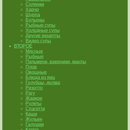
Солянки
Харчо
Шурпа
Бульоны
Рыбные супы
Холодные супы
Другие рецепты
Видео супы
ВТОРОЕ
Мясные
Рыбные
Пельмени, вареники, манты
Плов
Овощные
Блюда из яиц
Голубцы, долма
Ризотто
Рагу
Жаркое
Рулеты
Спагетти
Каши
Жульен
Галушки
Карри