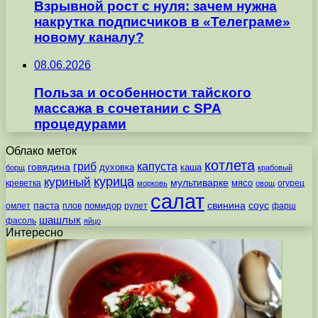
Взрывной рост с нуля: зачем нужна
накрутка подписчиков в «Телеграме»
новому каналу?
08.06.2026
Польза и особенности тайского
массажа в сочетании с SPA
процедурами
Облако меток
котлета
гриб
капуста
говядина
духовка
каша
борщ
крабовый
курица
куриный
мультиварке
мясо
креветка
огурец
морковь
овощ
салат
паста
свинина
соус
помидор
омлет
плов
рулет
фарш
шашлык
фасоль
яйцо
Интересно