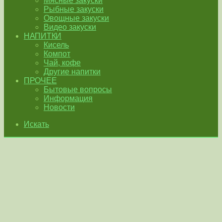
Мясные закуски
Рыбные закуски
Овощные закуски
Видео закуски
НАПИТКИ
Кисель
Компот
Чай, кофе
Другие напитки
ПРОЧЕЕ
Бытовые вопросы
Информация
Новости
Искать