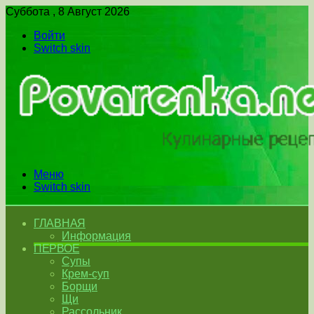
Суббота , 8 Август 2026
Войти
Switch skin
Меню
Switch skin
ГЛАВНАЯ
Информация
ПЕРВОЕ
Супы
Крем-суп
Борщи
Щи
Рассольник