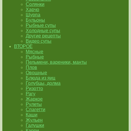
Солянки
Харчо
Шурпа
Бульоны
Рыбные супы
Холодные супы
Другие рецепты
Видео супы
ВТОРОЕ
Мясные
Рыбные
Пельмени, вареники, манты
Плов
Овощные
Блюда из яиц
Голубцы, долма
Ризотто
Рагу
Жаркое
Рулеты
Спагетти
Каши
Жульен
Галушки
Карри