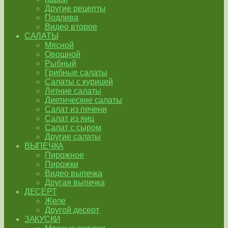
Другие рецепты
Подлива
Видео второе
САЛАТЫ
Мясной
Овощной
Рыбный
Грибные салаты
Салаты с курицей
Летние салаты
Диетические салаты
Салат из печени
Салат из яиц
Салат с сыром
Другие салаты
ВЫПЕЧКА
Пирожное
Пирожки
Видео выпечка
Другая выпечка
ДЕСЕРТ
Желе
Другой десерт
ЗАКУСКИ