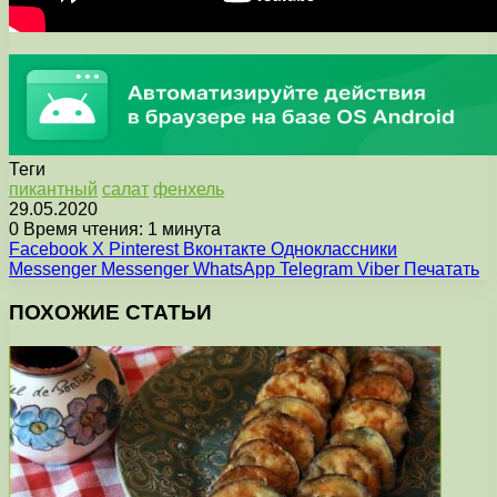
Теги
пикантный
салат
фенхель
29.05.2020
0
Время чтения: 1 минута
Facebook
X
Pinterest
Вконтакте
Одноклассники
Messenger
Messenger
WhatsApp
Telegram
Viber
Печатать
ПОХОЖИЕ СТАТЬИ