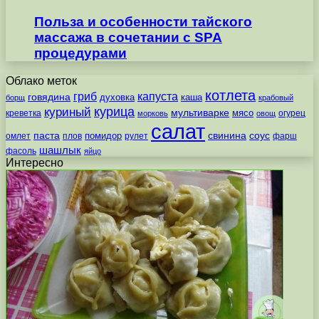
Польза и особенности тайского
массажа в сочетании с SPA
процедурами
Облако меток
котлета
гриб
капуста
говядина
духовка
каша
борщ
крабовый
курица
куриный
мультиварке
мясо
креветка
огурец
морковь
овощ
салат
паста
свинина
соус
помидор
омлет
плов
рулет
фарш
шашлык
фасоль
яйцо
Интересно