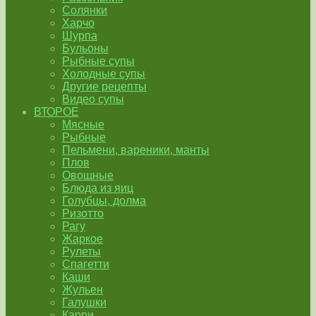
Солянки
Харчо
Шурпа
Бульоны
Рыбные супы
Холодные супы
Другие рецепты
Видео супы
ВТОРОЕ
Мясные
Рыбные
Пельмени, вареники, манты
Плов
Овощные
Блюда из яиц
Голубцы, долма
Ризотто
Рагу
Жаркое
Рулеты
Спагетти
Каши
Жульен
Галушки
Карри