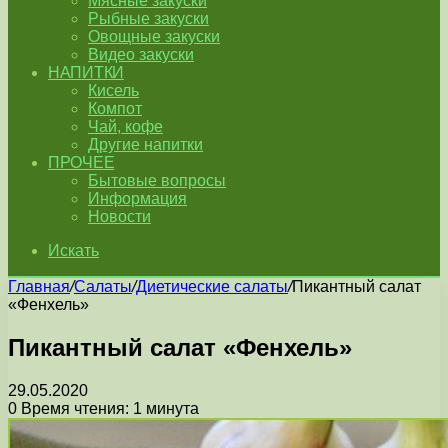
Мясные закуски
Рыбные закуски
Овощные закуски
Видео закуски
НАПИТКИ
Кисель
Компот
Чай, кофе
Другие напитки
ПРОЧЕЕ
Бытовые вопросы
Информация
Новости
Искать
Главная
/
Салаты
/
Диетические салаты
/
Пикантный салат
«Фенхель»
Пикантный салат «Фенхель»
29.05.2020
0
Время чтения: 1 минута