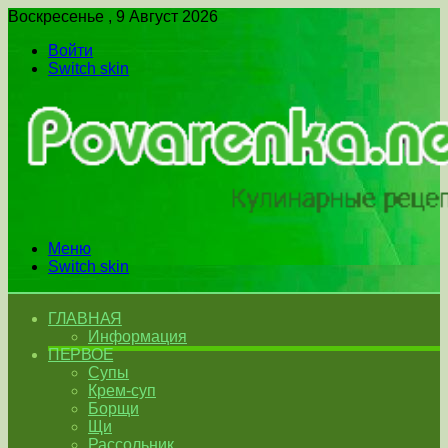
Воскресенье , 9 Август 2026
Войти
Switch skin
Меню
Switch skin
ГЛАВНАЯ
Информация
ПЕРВОЕ
Супы
Крем-суп
Борщи
Щи
Рассольник