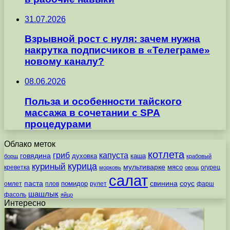
31.07.2026
Взрывной рост с нуля: зачем нужна
накрутка подписчиков в «Телеграме»
новому каналу?
08.06.2026
Польза и особенности тайского
массажа в сочетании с SPA
процедурами
Облако меток
котлета
гриб
капуста
говядина
духовка
каша
борщ
крабовый
курица
куриный
мультиварке
мясо
креветка
огурец
морковь
овощ
салат
паста
свинина
соус
помидор
омлет
плов
рулет
фарш
шашлык
фасоль
яйцо
Интересно