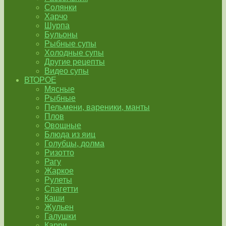
Солянки
Харчо
Шурпа
Бульоны
Рыбные супы
Холодные супы
Другие рецепты
Видео супы
ВТОРОЕ
Мясные
Рыбные
Пельмени, вареники, манты
Плов
Овощные
Блюда из яиц
Голубцы, долма
Ризотто
Рагу
Жаркое
Рулеты
Спагетти
Каши
Жульен
Галушки
Карри