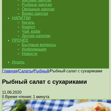
Мясные закуски
Рыбные закуски
Овощные закуски
Видео закуски
НАПИТКИ
Кисель
Компот
Чай, кофе
Другие напитки
ПРОЧЕЕ
Бытовые вопросы
Информация
Новости
Искать
Главная
/
Салаты
/
Рыбный
/
Рыбный салат с сухариками
Рыбный салат с сухариками
11.06.2020
0
Время чтения: 1 минута