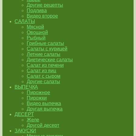
Другие рецепты
Подлива
Видео второе
САЛАТЫ
Мясной
Овощной
Рыбный
Грибные салаты
Салаты с курицей
Летние салаты
Диетические салаты
Салат из печени
Салат из яиц
Салат с сыром
Другие салаты
ВЫПЕЧКА
Пирожное
Пирожки
Видео выпечка
Другая выпечка
ДЕСЕРТ
Желе
Другой десерт
ЗАКУСКИ