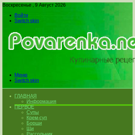
Воскресенье , 9 Август 2026
Войти
Switch skin
Меню
Switch skin
ГЛАВНАЯ
Информация
ПЕРВОЕ
Супы
Крем-суп
Борщи
Щи
Рассольник